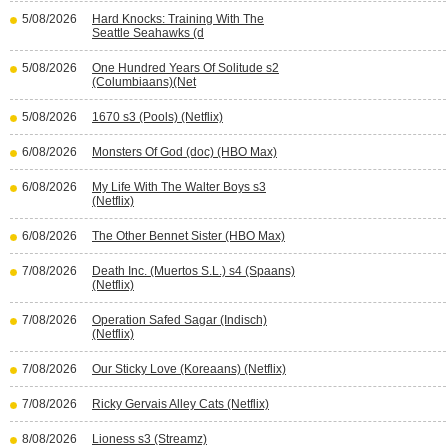
5/08/2026
Hard Knocks: Training With The
Seattle Seahawks (d
5/08/2026
One Hundred Years Of Solitude s2
(Columbiaans)(Net
5/08/2026
1670 s3 (Pools) (Netflix)
6/08/2026
Monsters Of God (doc) (HBO Max)
6/08/2026
My Life With The Walter Boys s3
(Netflix)
6/08/2026
The Other Bennet Sister (HBO Max)
7/08/2026
Death Inc. (Muertos S.L.) s4 (Spaans)
(Netflix)
7/08/2026
Operation Safed Sagar (Indisch)
(Netflix)
7/08/2026
Our Sticky Love (Koreaans) (Netflix)
7/08/2026
Ricky Gervais Alley Cats (Netflix)
8/08/2026
Lioness s3 (Streamz)