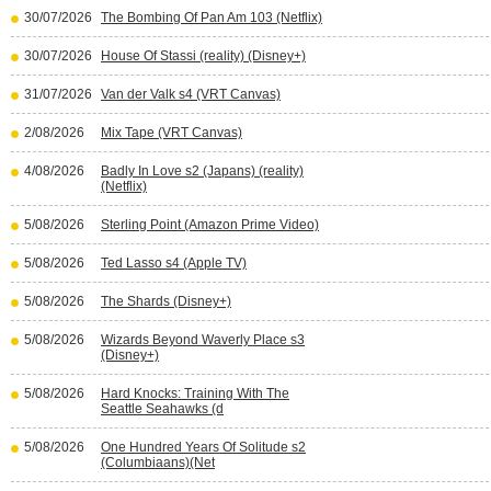
30/07/2026
The Bombing Of Pan Am 103 (Netflix)
30/07/2026
House Of Stassi (reality) (Disney+)
31/07/2026
Van der Valk s4 (VRT Canvas)
2/08/2026
Mix Tape (VRT Canvas)
4/08/2026
Badly In Love s2 (Japans) (reality)
(Netflix)
5/08/2026
Sterling Point (Amazon Prime Video)
5/08/2026
Ted Lasso s4 (Apple TV)
5/08/2026
The Shards (Disney+)
5/08/2026
Wizards Beyond Waverly Place s3
(Disney+)
5/08/2026
Hard Knocks: Training With The
Seattle Seahawks (d
5/08/2026
One Hundred Years Of Solitude s2
(Columbiaans)(Net