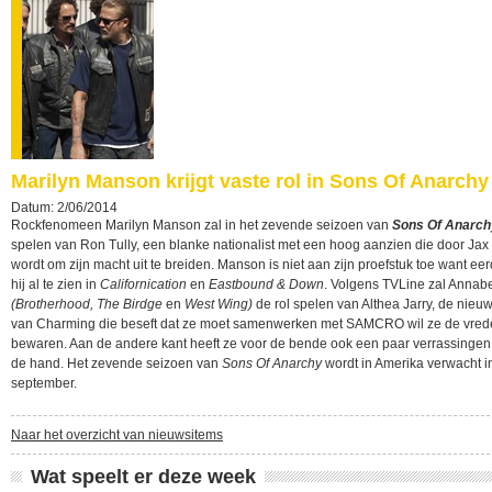
Marilyn Manson krijgt vaste rol in Sons Of Anarchy
Datum: 2/06/2014
Rockfenomeen Marilyn Manson zal in het zevende seizoen van
Sons Of Anarch
spelen van Ron Tully, een blanke nationalist met een hoog aanzien die door Jax 
wordt om zijn macht uit te breiden. Manson is niet aan zijn proefstuk toe want ee
hij al te zien in
Californication
en
Eastbound & Down
. Volgens TVLine zal Annab
(Brotherhood, The Birdge
en
West Wing)
de rol spelen van Althea Jarry, de nieuw
van Charming die beseft dat ze moet samenwerken met SAMCRO wil ze de vred
bewaren. Aan de andere kant heeft ze voor de bende ook een paar verrassingen
de hand. Het zevende seizoen van
Sons Of Anarchy
wordt in Amerika verwacht i
september.
Naar het overzicht van nieuwsitems
Wat speelt er deze week