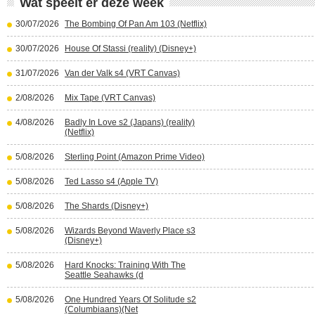
Wat speelt er deze week
30/07/2026
The Bombing Of Pan Am 103 (Netflix)
30/07/2026
House Of Stassi (reality) (Disney+)
31/07/2026
Van der Valk s4 (VRT Canvas)
2/08/2026
Mix Tape (VRT Canvas)
4/08/2026
Badly In Love s2 (Japans) (reality)
(Netflix)
5/08/2026
Sterling Point (Amazon Prime Video)
5/08/2026
Ted Lasso s4 (Apple TV)
5/08/2026
The Shards (Disney+)
5/08/2026
Wizards Beyond Waverly Place s3
(Disney+)
5/08/2026
Hard Knocks: Training With The
Seattle Seahawks (d
5/08/2026
One Hundred Years Of Solitude s2
(Columbiaans)(Net