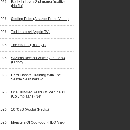
2026
Badly In Love s2 (Japans) (reality)
(Netflix)
2026
Sterling Point (Amazon Prime Video)
2026
Ted Lasso s4 (Apple TV)
2026
The Shards (Disney+)
2026
Wizards Beyond Waverly Place s3
(Disney+)
2026
Hard Knocks: Training With The
Seattle Seahawks (d
2026
One Hundred Years Of Solitude s2
(Columbiaans)(Net
2026
1670 s3 (Pools) (Netflix)
2026
Monsters Of God (doc) (HBO Max)