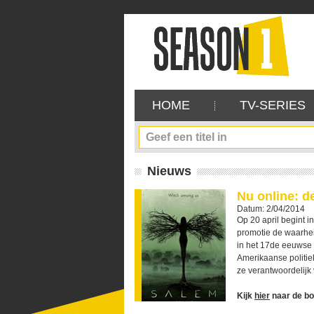
HOME
TV-SERIES
Nieuws
Nu online: d
Datum: 2/04/2014
Op 20 april begint 
promotie de waarhei
in het 17de eeuwse 
Amerikaanse politiek
ze verantwoordelijk 
Kijk
hier
naar de bo