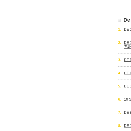
De 
1.
DE 
2.
DE 
'FU
3.
DE 
4.
DE 
5.
DE 
6.
10 
7.
DE 
8.
DE 