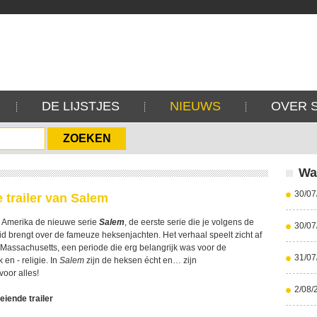
DE LIJSTJES
NIEUWS
OVER 
Wa
30/07
e trailer van Salem
in Amerika de nieuwe serie
Salem
, de eerste serie die je volgens de
30/07
d brengt over de fameuze heksenjachten. Het verhaal speelt zicht af
Massachusetts, een periode die erg belangrijk was voor de
31/07
 en - religie. In
Salem
zijn de heksen écht en… zijn
voor alles!
2/08/
eiende trailer