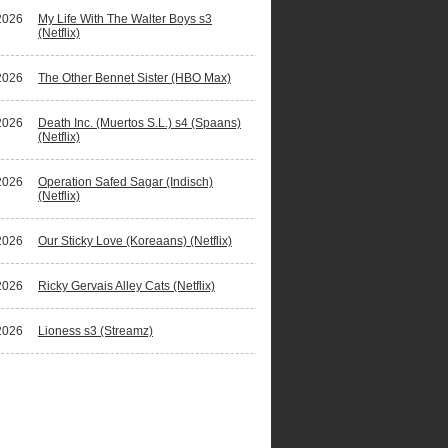
2026
My Life With The Walter Boys s3
(Netflix)
2026
The Other Bennet Sister (HBO Max)
2026
Death Inc. (Muertos S.L.) s4 (Spaans)
(Netflix)
2026
Operation Safed Sagar (Indisch)
(Netflix)
2026
Our Sticky Love (Koreaans) (Netflix)
2026
Ricky Gervais Alley Cats (Netflix)
2026
Lioness s3 (Streamz)