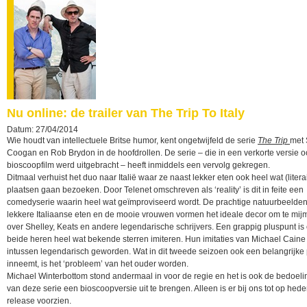
Nu online: de trailer van The Trip To Italy
Datum: 27/04/2014
Wie houdt van intellectuele Britse humor, kent ongetwijfeld de serie
The Trip
met 
Coogan en Rob Brydon in de hoofdrollen. De serie – die in een verkorte versie o
bioscoopfilm werd uitgebracht – heeft inmiddels een vervolg gekregen.
Ditmaal verhuist het duo naar Italië waar ze naast lekker eten ook heel wat (litera
plaatsen gaan bezoeken. Door Telenet omschreven als ‘reality’ is dit in feite een
comedyserie waarin heel wat geïmproviseerd wordt. De prachtige natuurbeelden
lekkere Italiaanse eten en de mooie vrouwen vormen het ideale decor om te mij
over Shelley, Keats en andere legendarische schrijvers. Een grappig pluspunt is
beide heren heel wat bekende sterren imiteren. Hun imitaties van Michael Caine 
intussen legendarisch geworden. Wat in dit tweede seizoen ook een belangrijke 
inneemt, is het ‘probleem’ van het ouder worden.
Michael Winterbottom stond andermaal in voor de regie en het is ook de bedoel
van deze serie een bioscoopversie uit te brengen. Alleen is er bij ons tot op hed
release voorzien.