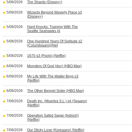
5/08/2026
The Shards (Disney+)
5/08/2026
Wizards Beyond Waverly Place s3
(Disney+)
5/08/2026
Hard Knocks: Training With The
Seattle Seahawks (d
5/08/2026
One Hundred Years Of Solitude s2
(Columbiaans)(Net
5/08/2026
1670 s3 (Pools) (Netflix)
6/08/2026
Monsters Of God (doc) (HBO Max)
6/08/2026
My Life With The Walter Boys s3
(Netflix)
6/08/2026
The Other Bennet Sister (HBO Max)
7/08/2026
Death Inc. (Muertos S.L.) s4 (Spaans)
(Netflix)
7/08/2026
Operation Safed Sagar (Indisch)
(Netflix)
7/08/2026
Our Sticky Love (Koreaans) (Netflix)