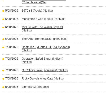
(Columbiaans)(Net
5/08/2026
1670 s3 (Pools) (Netflix)
6/08/2026
Monsters Of God (doc) (HBO Max)
6/08/2026
My Life With The Walter Boys s3
(Netflix)
6/08/2026
The Other Bennet Sister (HBO Max)
7/08/2026
Death Inc. (Muertos S.L.) s4 (Spaans)
(Netflix)
7/08/2026
Operation Safed Sagar (Indisch)
(Netflix)
7/08/2026
Our Sticky Love (Koreaans) (Netflix)
7/08/2026
Ricky Gervais Alley Cats (Netflix)
8/08/2026
Lioness s3 (Streamz)