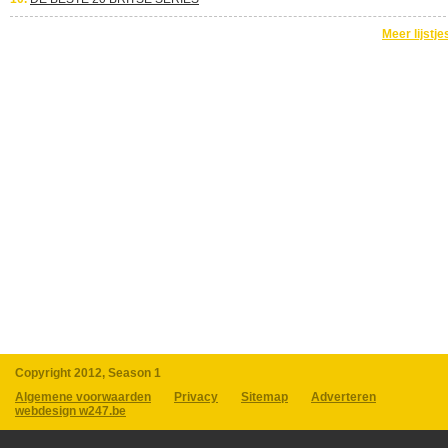
Meer lijstje
Copyright 2012, Season 1
Algemene voorwaarden
Privacy
Sitemap
Adverteren
webdesign w247.be