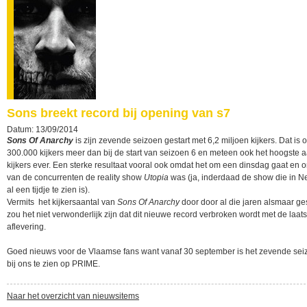
Sons breekt record bij opening van s7
Datum: 13/09/2014
Sons Of Anarchy
is zijn zevende seizoen gestart met 6,2 miljoen kijkers. Dat is
300.000 kijkers meer dan bij de start van seizoen 6 en meteen ook het hoogste a
kijkers ever. Een sterke resultaat vooral ook omdat het om een dinsdag gaat en
van de concurrenten de reality show
Utopia
was (ja, inderdaad de show die in N
al een tijdje te zien is).
Vermits het kijkersaantal van
Sons Of Anarchy
door door al die jaren alsmaar ge
zou het niet verwonderlijk zijn dat dit nieuwe record verbroken wordt met de laats
aflevering.
Goed nieuws voor de Vlaamse fans want vanaf 30 september is het zevende sei
bij ons te zien op PRIME.
Naar het overzicht van nieuwsitems