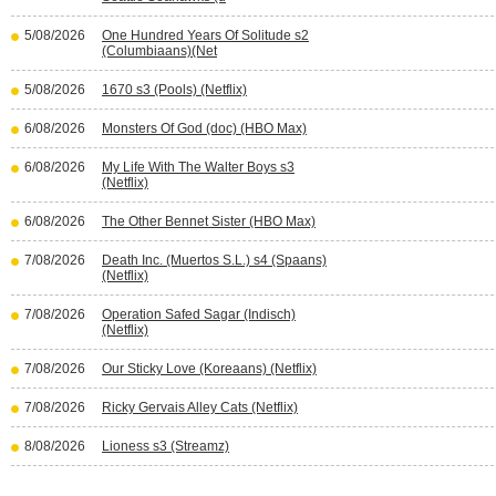
5/08/2026
One Hundred Years Of Solitude s2
(Columbiaans)(Net
5/08/2026
1670 s3 (Pools) (Netflix)
6/08/2026
Monsters Of God (doc) (HBO Max)
6/08/2026
My Life With The Walter Boys s3
(Netflix)
6/08/2026
The Other Bennet Sister (HBO Max)
7/08/2026
Death Inc. (Muertos S.L.) s4 (Spaans)
(Netflix)
7/08/2026
Operation Safed Sagar (Indisch)
(Netflix)
7/08/2026
Our Sticky Love (Koreaans) (Netflix)
7/08/2026
Ricky Gervais Alley Cats (Netflix)
8/08/2026
Lioness s3 (Streamz)