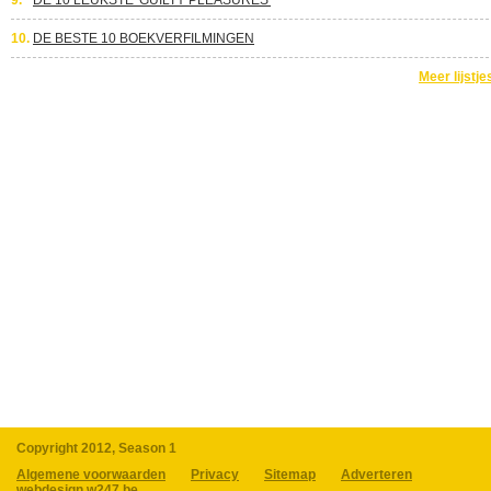
9.
DE 10 LEUKSTE 'GUILTY PLEASURES'
10.
DE BESTE 10 BOEKVERFILMINGEN
Meer lijstje
Copyright 2012, Season 1
Algemene voorwaarden
Privacy
Sitemap
Adverteren
webdesign w247.be