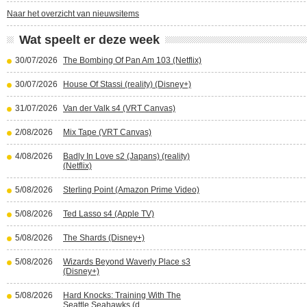
Naar het overzicht van nieuwsitems
Wat speelt er deze week
30/07/2026
The Bombing Of Pan Am 103 (Netflix)
30/07/2026
House Of Stassi (reality) (Disney+)
31/07/2026
Van der Valk s4 (VRT Canvas)
2/08/2026
Mix Tape (VRT Canvas)
4/08/2026
Badly In Love s2 (Japans) (reality)
(Netflix)
5/08/2026
Sterling Point (Amazon Prime Video)
5/08/2026
Ted Lasso s4 (Apple TV)
5/08/2026
The Shards (Disney+)
5/08/2026
Wizards Beyond Waverly Place s3
(Disney+)
5/08/2026
Hard Knocks: Training With The
Seattle Seahawks (d