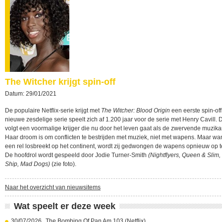
The Witcher krijgt spin-off
Datum: 29/01/2021
De populaire Netflix-serie krijgt met
The Witcher: Blood Origin
een eerste spin-off
nieuwe zesdelige serie speelt zich af 1.200 jaar voor de serie met Henry Cavill. 
volgt een voormalige krijger die nu door het leven gaat als de zwervende muzikan
Haar droom is om conflicten te bestrijden met muziek, niet met wapens. Maar wa
een rel losbreekt op het continent, wordt zij gedwongen de wapens opnieuw op 
De hoofdrol wordt gespeeld door Jodie Turner-Smith
(Nightflyers, Queen & Slim,
Ship, Mad Dogs)
(zie foto).
Naar het overzicht van nieuwsitems
Wat speelt er deze week
30/07/2026
The Bombing Of Pan Am 103 (Netflix)