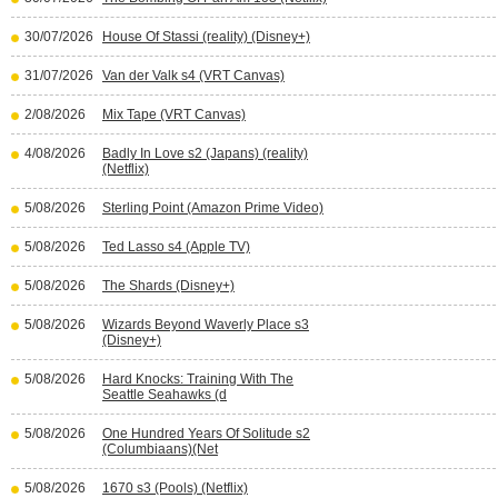
30/07/2026
House Of Stassi (reality) (Disney+)
31/07/2026
Van der Valk s4 (VRT Canvas)
2/08/2026
Mix Tape (VRT Canvas)
4/08/2026
Badly In Love s2 (Japans) (reality)
(Netflix)
5/08/2026
Sterling Point (Amazon Prime Video)
5/08/2026
Ted Lasso s4 (Apple TV)
5/08/2026
The Shards (Disney+)
5/08/2026
Wizards Beyond Waverly Place s3
(Disney+)
5/08/2026
Hard Knocks: Training With The
Seattle Seahawks (d
5/08/2026
One Hundred Years Of Solitude s2
(Columbiaans)(Net
5/08/2026
1670 s3 (Pools) (Netflix)