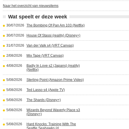
Naar het overzicht van nieuwsitems
Wat speelt er deze week
30/07/2026
The Bombing Of Pan Am 103 (Netflix)
30/07/2026
House Of Stassi (reality) (Disney+)
31/07/2026
Van der Valk s4 (VRT Canvas)
2/08/2026
Mix Tape (VRT Canvas)
4/08/2026
Badly In Love s2 (Japans) (reality)
(Netflix)
5/08/2026
Sterling Point (Amazon Prime Video)
5/08/2026
Ted Lasso s4 (Apple TV)
5/08/2026
The Shards (Disney+)
5/08/2026
Wizards Beyond Waverly Place s3
(Disney+)
5/08/2026
Hard Knocks: Training With The
Seattle Seahawks (d