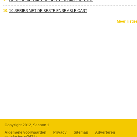
9.
DE 10 SERIES MET DE BESTE BEGINGENERIEK
10.
10 SERIES MET DE BESTE ENSEMBLE CAST
Meer lijstje
Copyright 2012, Season 1
Algemene voorwaarden
Privacy
Sitemap
Adverteren
webdesign w247.be