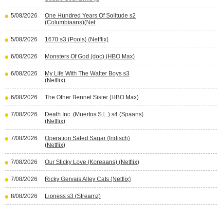
5/08/2026
One Hundred Years Of Solitude s2
(Columbiaans)(Net
5/08/2026
1670 s3 (Pools) (Netflix)
6/08/2026
Monsters Of God (doc) (HBO Max)
6/08/2026
My Life With The Walter Boys s3
(Netflix)
6/08/2026
The Other Bennet Sister (HBO Max)
7/08/2026
Death Inc. (Muertos S.L.) s4 (Spaans)
(Netflix)
7/08/2026
Operation Safed Sagar (Indisch)
(Netflix)
7/08/2026
Our Sticky Love (Koreaans) (Netflix)
7/08/2026
Ricky Gervais Alley Cats (Netflix)
8/08/2026
Lioness s3 (Streamz)