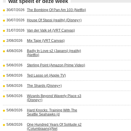
Wat speelt er deze week
30/07/2026
The Bombing Of Pan Am 103 (Netflix)
30/07/2026
House Of Stassi (reality) (Disney+)
31/07/2026
Van der Valk s4 (VRT Canvas)
2/08/2026
Mix Tape (VRT Canvas)
4/08/2026
Badly In Love s2 (Japans) (reality)
(Netflix)
5/08/2026
Sterling Point (Amazon Prime Video)
5/08/2026
Ted Lasso s4 (Apple TV)
5/08/2026
The Shards (Disney+)
5/08/2026
Wizards Beyond Waverly Place s3
(Disney+)
5/08/2026
Hard Knocks: Training With The
Seattle Seahawks (d
5/08/2026
One Hundred Years Of Solitude s2
(Columbiaans)(Net