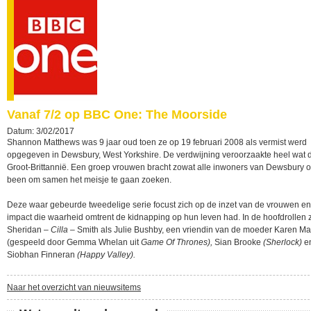
Vanaf 7/2 op BBC One: The Moorside
Datum: 3/02/2017
Shannon Matthews was 9 jaar oud toen ze op 19 februari 2008 als vermist werd
opgegeven in Dewsbury, West Yorkshire. De verdwijning veroorzaakte heel wat d
Groot-Brittannië. Een groep vrouwen bracht zowat alle inwoners van Dewsbury 
been om samen het meisje te gaan zoeken.
Deze waar gebeurde tweedelige serie focust zich op de inzet van de vrouwen en
impact die waarheid omtrent de kidnapping op hun leven had. In de hoofdrollen 
Sheridan –
Cilla
– Smith als Julie Bushby, een vriendin van de moeder Karen M
(gespeeld door Gemma Whelan uit
Game Of Thrones),
Sian Brooke
(Sherlock)
e
Siobhan Finneran
(Happy Valley).
Naar het overzicht van nieuwsitems