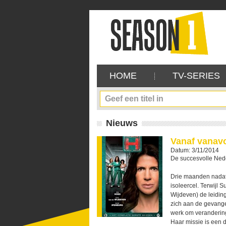
HOME
TV-SERIES
Nieuws
Vanaf vanav
Datum: 3/11/2014
De succesvolle Nede
Drie maanden nadat 
isoleercel. Terwijl 
Wijdeven) de leiding
zich aan de gevangen
werk om verandering 
Haar missie is een 