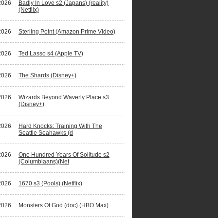
2026
Badly In Love s2 (Japans) (reality)
(Netflix)
2026
Sterling Point (Amazon Prime Video)
2026
Ted Lasso s4 (Apple TV)
2026
The Shards (Disney+)
2026
Wizards Beyond Waverly Place s3
(Disney+)
2026
Hard Knocks: Training With The
Seattle Seahawks (d
2026
One Hundred Years Of Solitude s2
(Columbiaans)(Net
2026
1670 s3 (Pools) (Netflix)
2026
Monsters Of God (doc) (HBO Max)