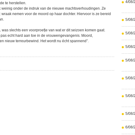
4/08/
e te herstellen.
k weinig onder de indruk van de nieuwe machtsverhoudingen. Ze
: wraak nemen voor de moord op haar dochter. Hiervoor is ze bereid
an.
5/08/
1 was slechts een voorproefje van wat er dit seizoen komen gaat.
5/08/
r pas echt hard aan toe in de vrouwengevangenis. Moord,
n nieuw terreurbewind. Het wordt nu écht spannend”.
5/08/
5/08/
5/08/
5/08/
5/08/
6/08/