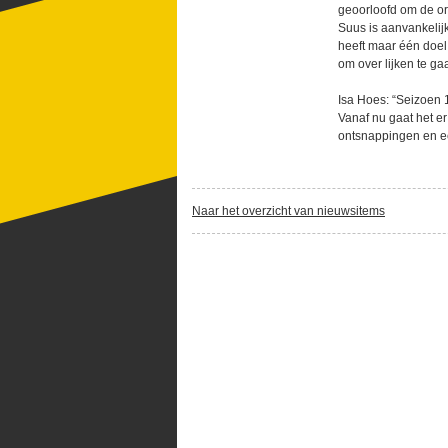
geoorloofd om de ord
Suus is aanvankelij
heeft maar één doel
om over lijken te ga
Isa Hoes: “Seizoen 
Vanaf nu gaat het e
ontsnappingen en ee
Naar het overzicht van nieuwsitems