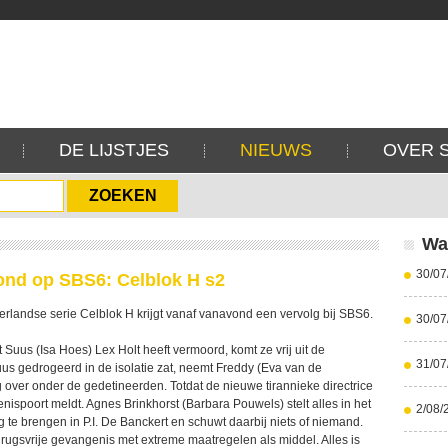
DE LIJSTJES
NIEUWS
OVER 
Wa
30/07
ond op SBS6: Celblok H s2
rlandse serie Celblok H krijgt vanaf vanavond een vervolg bij SBS6.
30/07
Suus (Isa Hoes) Lex Holt heeft vermoord, komt ze vrij uit de
31/07
Suus gedrogeerd in de isolatie zat, neemt Freddy (Eva van de
 over onder de gedetineerden. Totdat de nieuwe tirannieke directrice
ispoort meldt. Agnes Brinkhorst (Barbara Pouwels) stelt alles in het
2/08/
te brengen in P.I. De Banckert en schuwt daarbij niets of niemand.
drugsvrije gevangenis met extreme maatregelen als middel. Alles is