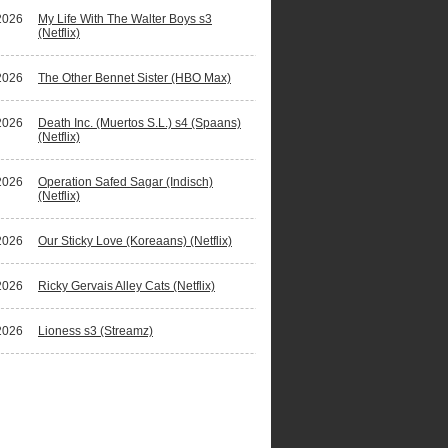
2026
My Life With The Walter Boys s3
(Netflix)
2026
The Other Bennet Sister (HBO Max)
2026
Death Inc. (Muertos S.L.) s4 (Spaans)
(Netflix)
2026
Operation Safed Sagar (Indisch)
(Netflix)
2026
Our Sticky Love (Koreaans) (Netflix)
2026
Ricky Gervais Alley Cats (Netflix)
2026
Lioness s3 (Streamz)