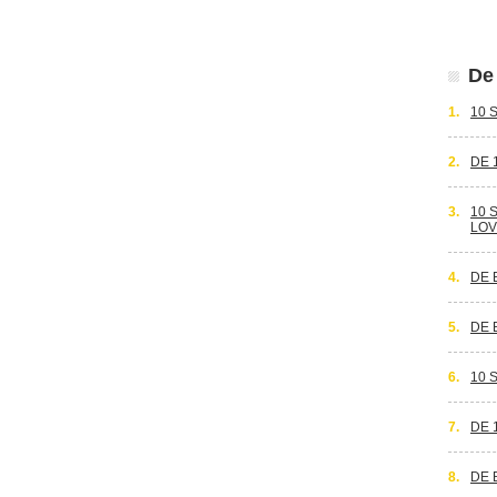
De 
1.
10 
2.
DE 
3.
10 
LOV
4.
DE 
5.
DE 
6.
10 
7.
DE 
8.
DE 