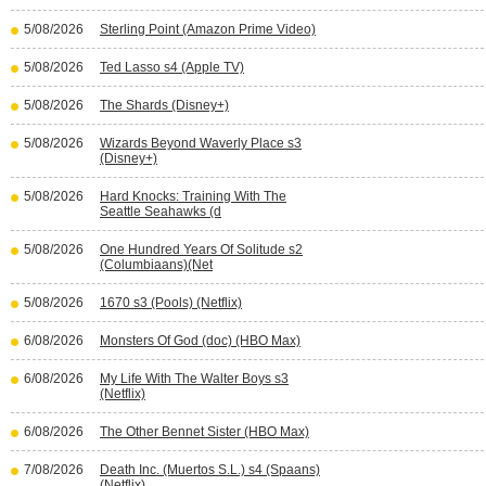
5/08/2026
Sterling Point (Amazon Prime Video)
5/08/2026
Ted Lasso s4 (Apple TV)
5/08/2026
The Shards (Disney+)
5/08/2026
Wizards Beyond Waverly Place s3
(Disney+)
5/08/2026
Hard Knocks: Training With The
Seattle Seahawks (d
5/08/2026
One Hundred Years Of Solitude s2
(Columbiaans)(Net
5/08/2026
1670 s3 (Pools) (Netflix)
6/08/2026
Monsters Of God (doc) (HBO Max)
6/08/2026
My Life With The Walter Boys s3
(Netflix)
6/08/2026
The Other Bennet Sister (HBO Max)
7/08/2026
Death Inc. (Muertos S.L.) s4 (Spaans)
(Netflix)