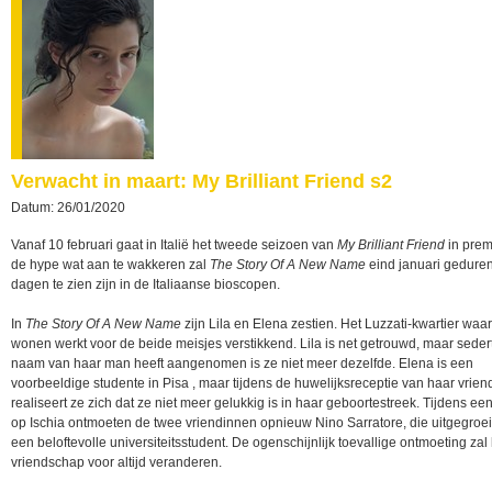
Verwacht in maart: My Brilliant Friend s2
Datum: 26/01/2020
Vanaf 10 februari gaat in Italië het tweede seizoen van
My Brilliant Friend
in prem
de hype wat aan te wakkeren zal
The Story Of A New Name
eind januari gedure
dagen te zien zijn in de Italiaanse bioscopen.
In
The Story Of A New Name
zijn Lila en Elena zestien. Het Luzzati-kwartier waar
wonen werkt voor de beide meisjes verstikkend. Lila is net getrouwd, maar seder
naam van haar man heeft aangenomen is ze niet meer dezelfde. Elena is een
voorbeeldige studente in Pisa , maar tijdens de huwelijksreceptie van haar vriend
realiseert ze zich dat ze niet meer gelukkig is in haar geboortestreek. Tijdens ee
op Ischia ontmoeten de twee vriendinnen opnieuw Nino Sarratore, die uitgegroeid
een beloftevolle universiteitsstudent. De ogenschijnlijk toevallige ontmoeting zal
vriendschap voor altijd veranderen.