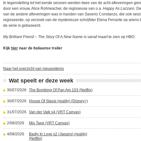
In tegenstelling tot het eerste seizoen werden twee van de acht afleveringen ger
door een vrouw, Alice Rohrwacher, de regisseuse van o.a.
Happy As Lazzaro
. D
van de andere afleveringen was in handen van Saverio Constanzo, die ook seiz
regisseerde, op verzoek van de mysterieuze schrijfster Elena Ferrante op wiens
de serie is gebaseerd.
My Brilliant Friend – The Story Of A New Name
is vanaf maart te zien op HBO.
Kijk
hier
naar de Italiaanse trailer
Naar het overzicht van nieuwsitems
Wat speelt er deze week
30/07/2026
The Bombing Of Pan Am 103 (Netflix)
30/07/2026
House Of Stassi (reality) (Disney+)
31/07/2026
Van der Valk s4 (VRT Canvas)
2/08/2026
Mix Tape (VRT Canvas)
4/08/2026
Badly In Love s2 (Japans) (reality)
(Netflix)