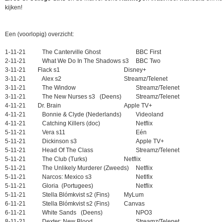
kijken!
Een (voorlopig) overzicht:
1-11-21 The Canterville Ghost
BBC First
2-11-21 What We Do In The Shadows s3
BBC Two
3-11-21
Flack s1
Disney+
3-11-21 Alex s2
Streamz/Telenet
3-11-21 The Window
Streamz/Telenet
3-11-21 The New Nurses s3 (Deens)
Streamz/Telenet
4-11-21
Dr. Brain
Apple TV+
4-11-21 Bonnie & Clyde (Nederlands)
Videoland
4-11-21 Catching Killers (doc)
Netflix
5-11-21 Vera s11
Eén
5-11-21 Dickinson s3
Apple TV+
5-11-21 Head Of The Class
Streamz/Telenet
5-11-21 The Club (Turks)
Netflix
5-11-21 The Unlikely Murderer (Zweeds)
Netflix
5-11-21 Narcos: Mexico s3
Netlfix
5-11-21 Gloria (Portugees)
Netflix
5-11-21 Stella Blómkvist s2 (Fins)
MyLum
6-11-21 Stella Blómkvist s2 (Fins)
Canvas
6-11-21 White Sands (Deens)
NPO3
8-11-21 Dexter: New Blood
Streamz/Telenet