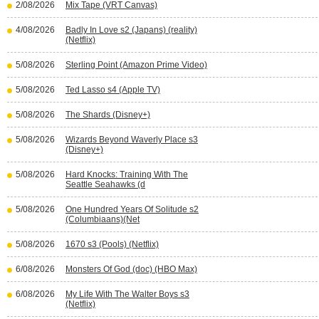
2/08/2026
Mix Tape (VRT Canvas)
4/08/2026
Badly In Love s2 (Japans) (reality)
(Netflix)
5/08/2026
Sterling Point (Amazon Prime Video)
5/08/2026
Ted Lasso s4 (Apple TV)
5/08/2026
The Shards (Disney+)
5/08/2026
Wizards Beyond Waverly Place s3
(Disney+)
5/08/2026
Hard Knocks: Training With The
Seattle Seahawks (d
5/08/2026
One Hundred Years Of Solitude s2
(Columbiaans)(Net
5/08/2026
1670 s3 (Pools) (Netflix)
6/08/2026
Monsters Of God (doc) (HBO Max)
6/08/2026
My Life With The Walter Boys s3
(Netflix)