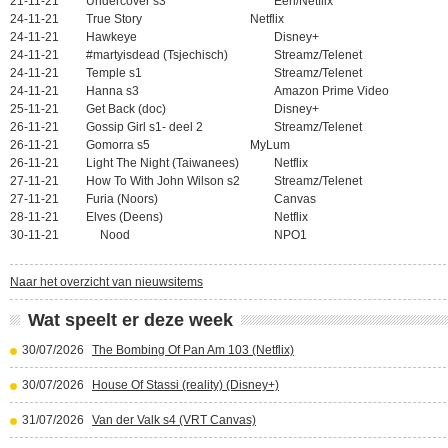
21-11-21 Undercover s3
Eén/Netflix
24-11-21 True Story
Netflix
24-11-21 Hawkeye
Disney+
24-11-21 #martyisdead (Tsjechisch)
Streamz/Telenet
24-11-21 Temple s1
Streamz/Telenet
24-11-21 Hanna s3
Amazon Prime Video
25-11-21 Get Back (doc)
Disney+
26-11-21 Gossip Girl s1- deel 2
Streamz/Telenet
26-11-21 Gomorra s5
MyLum
26-11-21 Light The Night (Taiwanees)
Netflix
27-11-21 How To With John Wilson s2
Streamz/Telenet
27-11-21 Furia (Noors)
Canvas
28-11-21 Elves (Deens)
Netflix
30-11-21
Nood
NPO1
Naar het overzicht van nieuwsitems
Wat speelt er deze week
30/07/2026
The Bombing Of Pan Am 103 (Netflix)
30/07/2026
House Of Stassi (reality) (Disney+)
31/07/2026
Van der Valk s4 (VRT Canvas)