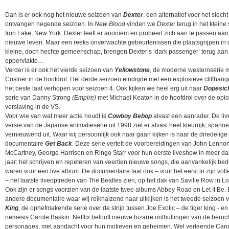
Dan is er ook nog het nieuwe seizoen van
Dexter
, een alternatief voor het slecht
ontvangen negende seizoen. In
New Blood
vinden we Dexter terug in het kleine 
Iron Lake, New York. Dexter leeft er anoniem en probeert zich aan te passen aan 
nieuwe leven. Maar een reeks onverwachte gebeurtenissen die plaatsgrijpen in
kleine, doch hechte gemeenschap, brengen Dexter’s ‘dark passenger’ terug aan
oppervlakte…
Verder is er ook het vierde seizoen van
Yellowstone
, de moderne westernserie 
Costner in de hoofdrol. Het derde seizoen eindigde met een explosieve cliffhang
het beste laat verhopen voor seizoen 4. Ook kijken we heel erg uit naar
Dopesic
serie van Danny Strong
(Empire)
met Michael Keaton in de hoofdrol over de opio
verslaving in de VS.
Voor wie van wat meer actie houdt is
Cowboy Bebop
alvast een aanrader. De liv
versie van de Japanse animatieserie uit 1998 ziet er alvast heel kleurrijk, spann
vernieuwend uit. Waar wij persoonlijk ook naar gaan kijken is naar de driedelige
documentaire
Get Back
. Deze serie vertelt de voorbereidingen van John Lennon
McCartney, George Harrison en Ringo Starr voor hun eerste liveshow in meer d
jaar: het schrijven en repeteren van veertien nieuwe songs, die aanvankelijk be
waren voor een live album. De documentaire laat ook – voor het eerst in zijn vol
– het laatste liveoptreden van The Beatles zien, op het dak van Saville Row in L
Ook zijn er songs voorzien van de laatste twee albums Abbey Road en Let It Be.
andere documentaire waar wij reikhalzend naar uitkijken is het tweede seizoen
King
, de ophefmakende serie over de strijd tussen Joe Exotic – de tiger king - en 
nemesis Carole Baskin. Netflix belooft nieuwe bizarre onthullingen van de beruc
personages, met aandacht voor hun motieven en geheimen. Wel verleende Caro