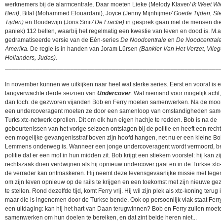
werknemers bij de alarmcentrale. Daar moeten Lieke (Melody Klaver
/ Ik Weet Wi
Bent)
, Bilal (Mohammed Elouardani), Joyce (Jenny Mijnhijmer
/ Goede Tijden, Sl
Tijden)
en Boudewijn (Joris Smit
/ De Fractie)
in gesprek gaan met de mensen die
paniek) 112 bellen, waarbij het regelmatig een kwestie van leven en dood is. M.a
gedramatiseerde versie van de Eén-series
De Noodcentrale
en
De Noodcentral
Amerika.
De regie is in handen van Joram Lürsen
(Bankier Van Het Verzet, Vlie
Hollanders, Judas).
______________________________________________________________
In november kunnen we uitkijken naar heel wat sterke series. Eerst en vooral is e
langverwachte derde seizoen van
Undercover
. Wat niemand voor mogelijk acht
dan toch: de gezworen vijanden Bob en Ferry moeten samenwerken. Na de moo
een undercoveragent moeten ze door een samenloop van omstandigheden sam
Turks xtc-netwerk oprollen. Dit om elk hun eigen hachje te redden. Bob is na de
gebeurtenissen van het vorige seizoen ontslagen bij de politie en heeft een rech
een mogelijke gevangenisstraf boven zijn hoofd hangen, net nu er een kleine B
Lemmens onderweg is. Wanneer een jonge undercoveragent wordt vermoord, be
politie dat er een mol in hun midden zit. Bob krijgt een stiekem voorstel: hij kan zi
rechtszaak doen verdwijnen als hij opnieuw undercover gaat en in de Turkse xt
de verrader kan ontmaskeren. Hij neemt deze levensgevaarlijke missie met tege
om zijn leven opnieuw op de rails te krijgen en een toekomst met zijn nieuwe gezi
te stellen. Rond dezelfde tijd, komt Ferry vrij. Hij wil zijn plek als xtc-koning teru
maar die is ingenomen door de Turkse bende. Ook op persoonlijk vlak staat Ferr
een uitdaging: kan hij het hart van Daan terugwinnen? Bob en Ferry zullen moet
samenwerken om hun doelen te bereiken, en dat zint beide heren niet...