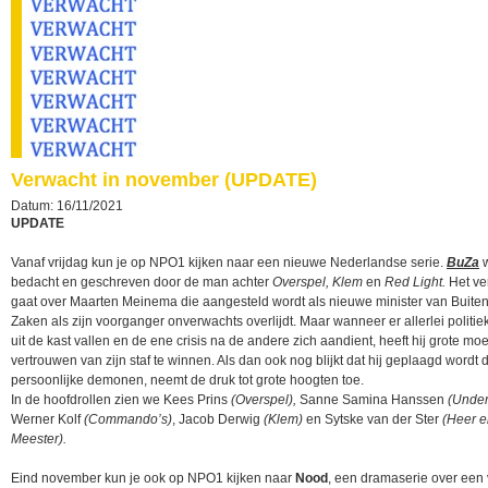
Verwacht in november (UPDATE)
Datum: 16/11/2021
UPDATE
Vanaf vrijdag kun je op NPO1 kijken naar een nieuwe Nederlandse serie.
BuZa
w
bedacht en geschreven door de man achter
Overspel, Klem
en
Red Light.
Het ve
gaat over Maarten Meinema die aangesteld wordt als nieuwe minister van Buite
Zaken als zijn voorganger onverwachts overlijdt. Maar wanneer er allerlei politiek
uit de kast vallen en de ene crisis na de andere zich aandient, heeft hij grote moe
vertrouwen van zijn staf te winnen. Als dan ook nog blijkt dat hij geplaagd wordt 
persoonlijke demonen, neemt de druk tot grote hoogten toe.
In de hoofdrollen zien we Kees Prins
(Overspel),
Sanne Samina Hanssen
(Under
Werner Kolf
(Commando’s)
, Jacob Derwig
(Klem)
en Sytske van der Ster
(Heer e
Meester).
Eind november kun je ook op NPO1 kijken naar
Nood
, een dramaserie over een v