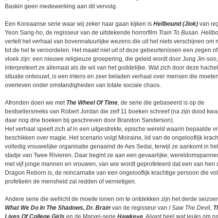
Baskin geen medewerking aan dit vervolg.
Een Koreaanse serie waar wij zeker naar gaan kijken is
Hellbound (Jiok)
van re
Yeon Sang-ho, de regisseur van de uitstekende horrorfilm
Train To Busan. Hellb
vertelt het verhaal van bovennatuurlijke wezens die uit het niets verschijnen o
tot de hel te veroordelen. Het maakt niet uit of deze gebeurtenissen een zegen o
vloek zijn: een nieuwe religieuze groepering, die geleid wordt door Jung Jin-soo,
interpreteert ze allemaal als de wil van het goddelijke. Wat zich door deze hachel
situatie ontvouwt, is een intens en zeer beladen verhaal over mensen die moete
overleven onder omstandigheden van totale sociale chaos.
Afronden doen we met
The Wheel Of Time
, de serie die gebaseerd is op de
bestsellersreeks van Robert Jordan die zelf 11 boeken schreef (na zijn dood k
daar nog drie boeken bij geschreven door Brandon Sanderson).
Het verhaal speelt zich af in een uitgestrekte, epische wereld waarin bepaalde 
beschikken over magie. Het scenario volgt Moiraine, lid van de ongelooflijk krach
volledig vrouwelijke organisatie genaamd de Aes Sedai, terwijl ze aankomt in het
stadje van Twee Rivieren. Daar begint ze aan een gevaarlijke, wereldomspanne
met vijf jonge mannen en vrouwen, van wie wordt geprofeteerd dat een van hen 
Dragon Reborn is, de reïncarnatie van een ongelooflijk krachtige persoon die vo
profetieën de mensheid zal redden of vernietigen.
Andere serie die wellicht de moeite lonen om te ontdekken zijn het derde seizoe
What We Do In The Shadows,
Dr. Brain
van de regisseur van
I Saw The Devil,
T
Lives Of College Girls
en de Marvel-serie
Hawkeye
. Alvast heel wat leuks om na