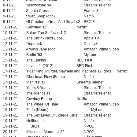
8-11-21 Yellowstone s4
Streamz/Telenet
9-11-21 Sophie Cross
France 3
9-11-21 Swap Shop (doc)
Netflix
9-11-21 All Creatures Great And Small s2
BBC First
10-11-21 Gentified s2
Netflix
10-11-21 Below The Surface s1-2
Streamz/Telenet
12-11-21 The Shrink Next Door
Apple TV+
12-11-21 Dopesick
Disney+
12-11-21 Always Jane (doc)
Amazon Prime Video
12-11-21 Berlin ’63
MyLum
15-11-21 The Larkins
BBC First
15-11-21 Love Life (2012)
BBC First
17-11-21 Tiger King: Murder, Mayhem and Madness s2 (doc) Netflix
17-11-21 Christmas Flow (Frans)
Netflix
17-11-21 Manifest s3
Streamz/Telenet
17-11-21 Years & Years
Streamz/Telenet
17-11-21 Intelligence s1
Streamz/Telenet
19-11-21 Cowboy Bebop
Netflix
19-11-21 The Wheel Of Time
Amazon Prime Video
19-11-21 Furia (Noors)
MyLum
19-11-21 The Sex Lives Of College Girls
Streamz/Telenet
19-11-21 Hellbound
Netlfix
19-11-21
BuZa
NPO1
20-11-21 Midsomer Murders s22
NPO2