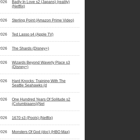
2026
Badly In Love s2 (Japans) (reality)
(Netflix)
2026
Sterling Point (Amazon Prime Video)
2026
Ted Lasso s4 (Apple TV)
2026
The Shards (Disney+)
2026
Wizards Beyond Waverly Place s3
(Disney+)
2026
Hard Knocks: Training With The
Seattle Seahawks (d
2026
One Hundred Years Of Solitude s2
(Columbiaans)(Net
2026
1670 s3 (Pools) (Netflix)
2026
Monsters Of God (doc) (HBO Max)