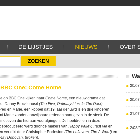
DE LIJSTJES
NIEUWS
OVER 
Wa
30/07
p BBC One: Come Home
 je op BBC One kijken naar
Come Home
, een nieuw drama dat
30/07
or Danny Brocklehusrt
(The Five, Ordinary Lies, In The Dark).
Greg en Marie, een koppel dat 19 jaar gehuwd is en drie kinderen
31/07
aat Marie zonder aanwijsbare redenen haar gezin in de steek. De
 motieven die hieraan voorafgingen. De hoofdrollen in deze
e geproduceerd werd door de makers van
Happy Valley, Trust Me
en
2/08/
en vertolkt door Christopher Eccleston
(The Leftovers, The A Word)
en
Ray Donovan, Broken).