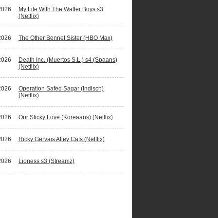
2026
My Life With The Walter Boys s3
(Netflix)
2026
The Other Bennet Sister (HBO Max)
2026
Death Inc. (Muertos S.L.) s4 (Spaans)
(Netflix)
2026
Operation Safed Sagar (Indisch)
(Netflix)
2026
Our Sticky Love (Koreaans) (Netflix)
2026
Ricky Gervais Alley Cats (Netflix)
2026
Lioness s3 (Streamz)