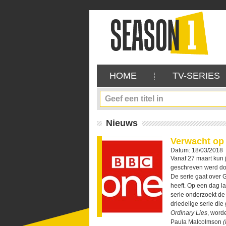
HOME
TV-SERIES
Nieuws
Verwacht o
Datum: 18/03/2018
Vanaf 27 maart kun
geschreven werd do
De serie gaat over 
heeft. Op een dag l
serie onderzoekt de
driedelige serie di
Ordinary Lies
, word
Paula Malcolmson
(