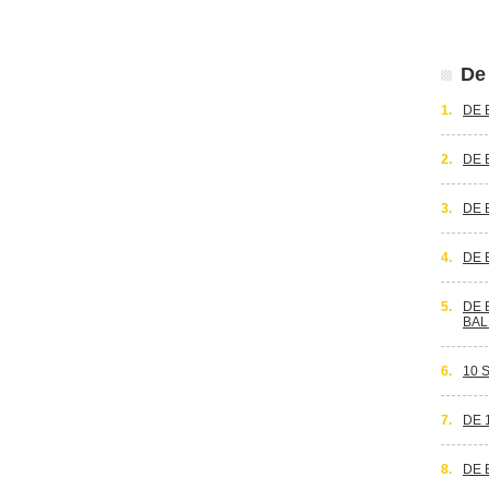
De 
1.
DE 
2.
DE 
3.
DE 
4.
DE 
5.
DE 
BAL
6.
10 
7.
DE 
8.
DE 