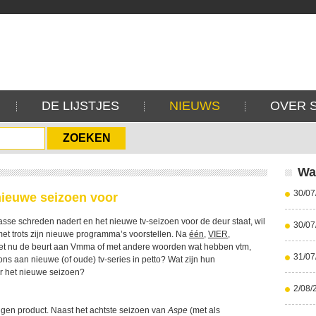
DE LIJSTJES
NIEUWS
OVER 
Wa
30/07
nieuwe seizoen voor
sse schreden nadert en het nieuwe tv-seizoen voor de deur staat, wil
30/07
met trots zijn nieuwe programma’s voorstellen. Na
één
,
VIER
,
et nu de beurt aan Vmma of met andere woorden wat hebben vtm,
31/07
ns aan nieuwe (of oude) tv-series in petto? Wat zijn hun
r het nieuwe seizoen?
2/08/
eigen product. Naast het achtste seizoen van
Aspe
(met als