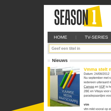
HOME
TV-SERIES
Nieuws
Vmma stelt 
Datum: 24/08/2012
Nu september met ra
iedereen uiteraard 
Canvas
en
VIJF
is h
2BE en Vitaya voor o
paradepaardjes voo
vtm
vtm mikt vooral op 