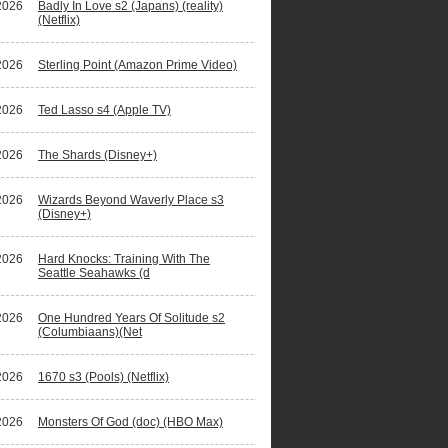
2026
Badly In Love s2 (Japans) (reality)
(Netflix)
2026
Sterling Point (Amazon Prime Video)
2026
Ted Lasso s4 (Apple TV)
2026
The Shards (Disney+)
2026
Wizards Beyond Waverly Place s3
(Disney+)
2026
Hard Knocks: Training With The
Seattle Seahawks (d
2026
One Hundred Years Of Solitude s2
(Columbiaans)(Net
2026
1670 s3 (Pools) (Netflix)
2026
Monsters Of God (doc) (HBO Max)