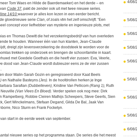
4/08/
eer Tom Waes en Hilde de Baerdemaeker) en het derde – en
 van
Code 37
, pakt de zender ook uit met twee nieuwe series.
line 14/10
waarover je alles kon lezen in een eerder bericht.
 de gloednieuwe serie
Clan
, of zoals vtm het zelf omschrijft: “Een
5/08/
eel concept voor liefhebber van mysterie en ingenieuze plots, met
5/08/
hias en Thomas Dewitt die het verzekeringsbedrijf van hun overleden
aiende te houden. Wanneer één van hun klanten, Jean-Claude
lijdt, dreigt zijn levensverzekering de doodsteek te worden voor de
5/08/
homlas trekken op onderzoek en brengen de schoonfamilie in kaart.
uwd met Goedele Goethals en die heeft vier zussen: Eva, Veerle,
5/08/
De dood van Jean-Claude wordt dubieuzer eens ze de vier zussen
n…
n door Malin-Sarah Gozin en geregisseerd door Kaat Beels
5/08/
)
en Nathalie Basteyns
(Jes).
In de hoofdrollen herken je Inge
arbara Sarafian
(Dubbelleven),
Kristine Van Pellicom
(Rang 1),
Ruth
 Neuville
(Van Vlees En Bloed).
Verder spelen ook nog mee: Dirk
an Rampelberg, Robbie Cleiren Mathijs Scheepers, Steve Geerts, Sien
5/08/
ck, Gert Winckelmans, Stefaan Degand, Gilda De Bal, Jaak Van
borre, Nico Sturm en Frank Focketyn.
5/08/
 van start in de eerste week van september.
6/08/
antal nieuwe series op het programma staan. De series die het meest