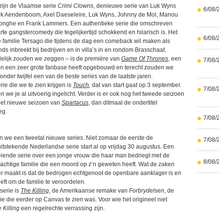
 zijn de Vlaamse serie
Crimi Clowns
, denieuwe serie van Luk Wyns
6/08/
k Aendenboom, Axel Daeseleire, Luk Wyns, Johnny de Mol, Manou
jonghe en Frank Lammers. Een authentieke serie die omschreven
rte gangstercomedy die tegelijkertijd schokkend en hilarisch is. Het
6/08/
e familie Tersago die tijdens de dag een comeback wil maken als
ds inbreekt bij bedrijven en in villa’s in en rondom Brasschaat.
elijk zouden we zeggen – is de première van
Game Of Thrones
, een
7/08/
en een zeer grote fanbase heeft opgebouwd en terecht zouden we
zonder twijfel een van de beste series van de laatste jaren.
ie die we te zien krijgen is
Touch
,
dat van start gaat op 3 september.
7/08/
we je al uitvoerig ingelicht. Verder is er ook nog het tweede seizoen
et nieuwe seizoen van
Spartacus
, dan ditmaal de ondertitel
eg.
7/08/
en we een tweetal nieuwe series. Niet zomaar de eerste de
7/08/
itstekende Nederlandse serie start al op vrijdag 30 augustus. Een
ende serie over een jonge vrouw die haar man bedriegt met de
8/08/
chtige familie die een moord op z’n geweten heeft. Wat de zaken
r maakt is dat de bedrogen echtgenoot de openbare aanklager is en
eeft om de familie te veroordelen.
erie is
The Killing
, de Amerikaanse remake van
Forbrydelsen
, de
 die eerder op Canvas te zien was. Voor wie het origineel niet
 Killing
een regelrechte verrassing zijn.