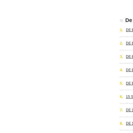
De 
1.
DE 
2.
DE 
3.
DE 
4.
DE 
5.
DE 
6.
15 
7.
DE 
8.
DE 