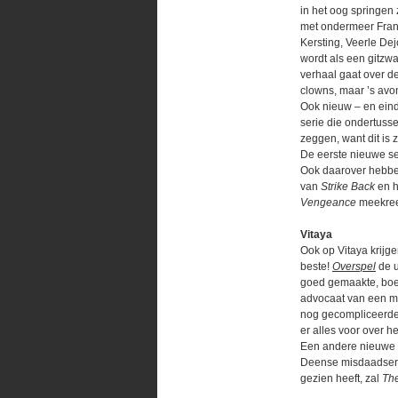
in het oog springen
met ondermeer Fran
Kersting, Veerle De
wordt als een gitzwa
verhaal gaat over d
clowns, maar ’s avon
Ook nieuw – en eind
serie die ondertuss
zeggen, want dit is 
De eerste nieuwe ser
Ook daarover hebben 
van
Strike Back
en h
Vengeance
meekre
Vitaya
Ook op Vitaya krijg
beste!
Overspel
de u
goed gemaakte, boei
advocaat van een ma
nog gecompliceerde
er alles voor over h
Een andere nieuwe s
Deense misdaadserie
gezien heeft, zal
The