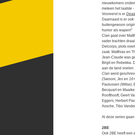
nieuwkomers onderm
meteen het laatste -
Vooreerst is er
Dead
Daarnaast is er ook
buitengewoon origin
humor als wapen!”
Clan gaat over Matt
vader trachten dra
Delcorps, plots over
zaak. Matthias en T
Jean-Claude was geh
Birgit en Rebekka. 
aan de tand voele
Clan
werd geschreve
(Swooni, Jes
en
16+
Paulussen
(Witse),
B
Becquart en Maaike
Roofthooft, Geert V
Eggers, Herbert Fla
Assche, Tibo Vanden
Al deze series gaan
2BE
Ook 2BE heeft een a