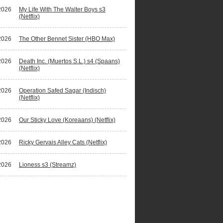
2026
My Life With The Walter Boys s3
(Netflix)
2026
The Other Bennet Sister (HBO Max)
2026
Death Inc. (Muertos S.L.) s4 (Spaans)
(Netflix)
2026
Operation Safed Sagar (Indisch)
(Netflix)
2026
Our Sticky Love (Koreaans) (Netflix)
2026
Ricky Gervais Alley Cats (Netflix)
2026
Lioness s3 (Streamz)