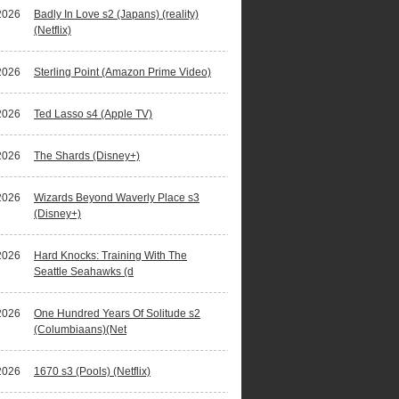
2026
Badly In Love s2 (Japans) (reality)
(Netflix)
2026
Sterling Point (Amazon Prime Video)
2026
Ted Lasso s4 (Apple TV)
2026
The Shards (Disney+)
2026
Wizards Beyond Waverly Place s3
(Disney+)
2026
Hard Knocks: Training With The
Seattle Seahawks (d
2026
One Hundred Years Of Solitude s2
(Columbiaans)(Net
2026
1670 s3 (Pools) (Netflix)