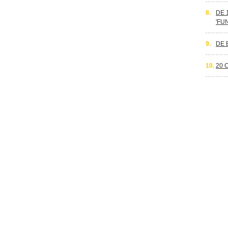
8.
DE 
'FU
9.
DE 
10.
20 