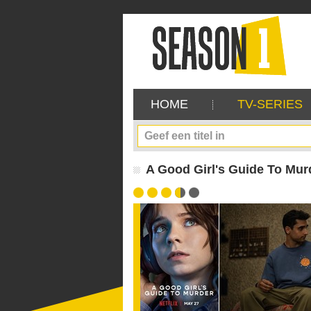
HOME
TV-SERIES
A Good Girl's Guide To Mur