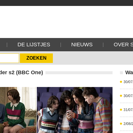
DE LIJSTJES
NIEUWS
OVER 
der s2 (BBC One)
Wa
30/07
30/07
31/07
2/08/