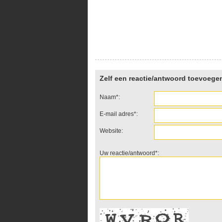
Zelf een reactie/antwoord toevoege
Naam*:
E-mail adres*:
Website:
Uw reactie/antwoord*: