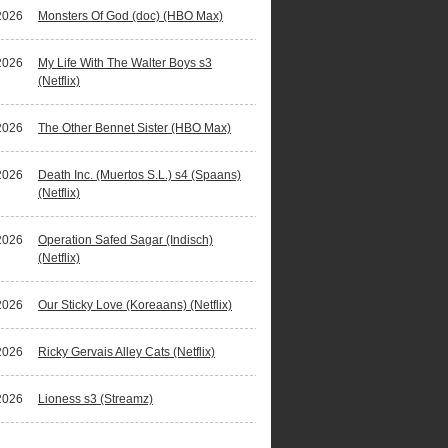
2026
Monsters Of God (doc) (HBO Max)
2026
My Life With The Walter Boys s3
(Netflix)
2026
The Other Bennet Sister (HBO Max)
2026
Death Inc. (Muertos S.L.) s4 (Spaans)
(Netflix)
2026
Operation Safed Sagar (Indisch)
(Netflix)
2026
Our Sticky Love (Koreaans) (Netflix)
2026
Ricky Gervais Alley Cats (Netflix)
2026
Lioness s3 (Streamz)