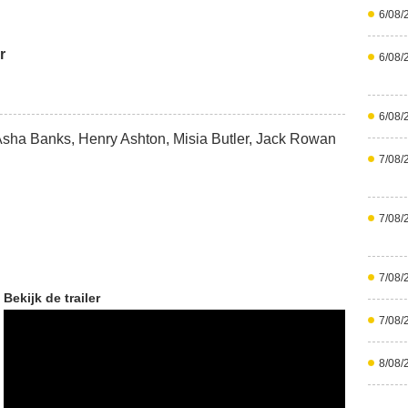
6/08/
r
6/08/
6/08/
Asha Banks, Henry Ashton, Misia Butler, Jack Rowan
7/08/
7/08/
7/08/
Bekijk de trailer
7/08/
8/08/