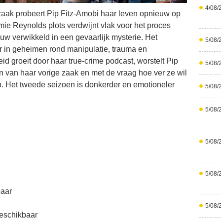
4/08/
zaak probeert Pip Fitz-Amobi haar leven opnieuw op
mie Reynolds plots verdwijnt vlak voor het proces
uw verwikkeld in een gevaarlijk mysterie. Het
5/08/
r in geheimen rond manipulatie, trauma en
id groeit door haar true-crime podcast, worstelt Pip
5/08/
 van haar vorige zaak en met de vraag hoe ver ze wil
. Het tweede seizoen is donkerder en emotioneler
5/08/
5/08/
5/08/
5/08/
baar
5/08/
eschikbaar