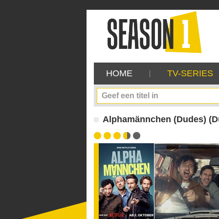
HOME
TV-SERIES
Alphamännchen (Dudes) (Dui