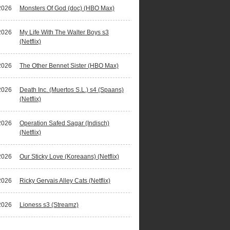
2026
Monsters Of God (doc) (HBO Max)
2026
My Life With The Walter Boys s3
(Netflix)
2026
The Other Bennet Sister (HBO Max)
2026
Death Inc. (Muertos S.L.) s4 (Spaans)
(Netflix)
2026
Operation Safed Sagar (Indisch)
(Netflix)
2026
Our Sticky Love (Koreaans) (Netflix)
2026
Ricky Gervais Alley Cats (Netflix)
2026
Lioness s3 (Streamz)