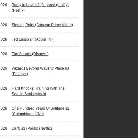
2026
Badly In Love s2 (Japans) (reality)
(Netflix)
2026
Sterling Point (Amazon Prime Video)
2026
Ted Lasso s4 (Apple TV)
2026
The Shards (Disney+)
2026
Wizards Beyond Waverly Place s3
(Disney+)
2026
Hard Knocks: Training With The
Seattle Seahawks (d
2026
One Hundred Years Of Solitude s2
(Columbiaans)(Net
2026
1670 s3 (Pools) (Netflix)