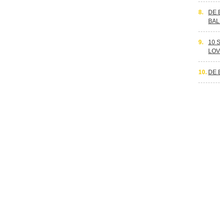
8.
DE 
BAL
9.
10 
LOV
10.
DE 