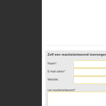
Zelf een reactie/antwoord toevoege
Naam*:
E-mail adres*:
Website:
Uw reactie/antwoord*: