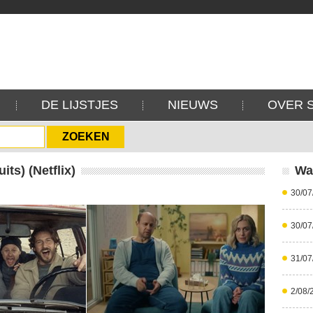
DE LIJSTJES
NIEUWS
OVER 
ts) (Netflix)
Wa
30/07
30/07
31/07
2/08/