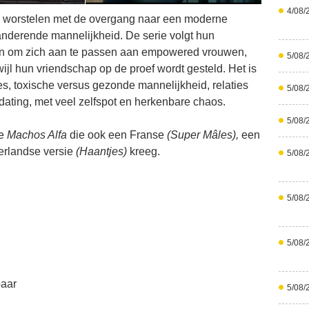
4/08/
ig worstelen met de overgang naar een moderne
anderende mannelijkheid. De serie volgt hun
gen om zich aan te passen aan empowered vrouwen,
5/08/
wijl hun vriendschap op de proef wordt gesteld. Het is
s, toxische versus gezonde mannelijkheid, relaties
5/08/
ating, met veel zelfspot en herkenbare chaos.
5/08/
ie
Machos Alfa
die ook een Franse
(Super Mâles),
een
rlandse versie
(Haantjes)
kreeg.
5/08/
5/08/
5/08/
baar
5/08/