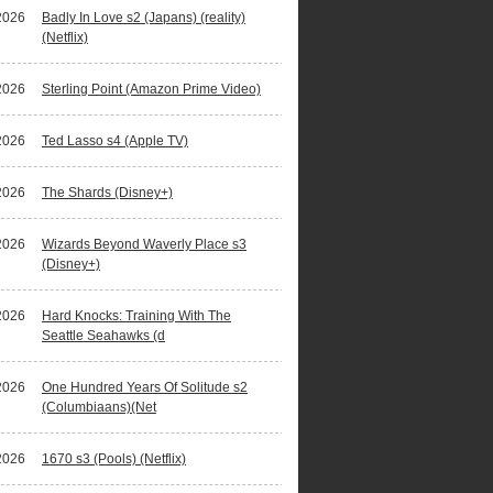
2026
Badly In Love s2 (Japans) (reality)
(Netflix)
2026
Sterling Point (Amazon Prime Video)
2026
Ted Lasso s4 (Apple TV)
2026
The Shards (Disney+)
2026
Wizards Beyond Waverly Place s3
(Disney+)
2026
Hard Knocks: Training With The
Seattle Seahawks (d
2026
One Hundred Years Of Solitude s2
(Columbiaans)(Net
2026
1670 s3 (Pools) (Netflix)