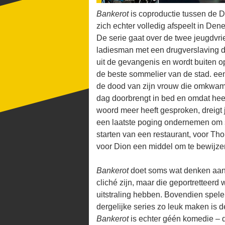
Bankerot
is coproductie tussen de 
zich echter volledig afspeelt in De
De serie gaat over de twee jeugdvri
ladiesman met een drugverslaving di
uit de gevangenis en wordt buiten o
de beste sommelier van de stad. ee
de dood van zijn vrouw die omkwam
dag doorbrengt in bed en omdat heef
woord meer heeft gesproken, dreigt j
een laatste poging ondernemen om s
starten van een restaurant, voor Th
voor Dion een middel om te bewijzen 
Bankerot
doet soms wat denken aa
cliché zijn, maar die geportretteer
uitstraling hebben. Bovendien spele
dergelijke series zo leuk maken is 
Bankerot
is echter géén komedie – d