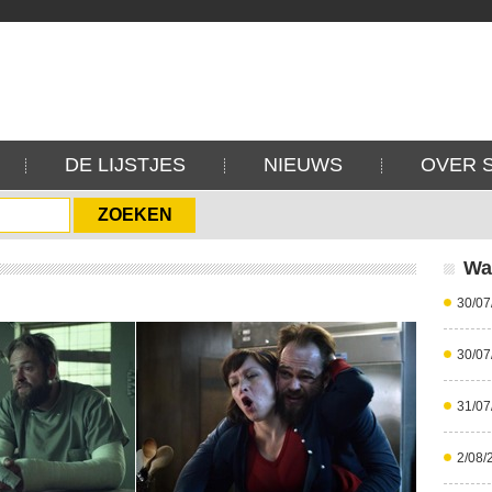
DE LIJSTJES
NIEUWS
OVER 
Wa
30/07
30/07
31/07
2/08/