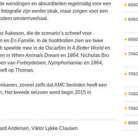
e wendingen en absurditeiten regelmatig voor een
6/08/
fotografie zijn eerder strak, maar zorgen voor een
modern westernverhaal.
6/08/
z Aakeson, die de scenario’s schreef voor
6/08/
an
en
En Familie.
In de hoofdrollen zien we twee
h speelde mee in de Oscarfilm
In A Better World
en
7/08/
en in
When Animals Dream
en
1864
. Nicholas Bro
oen van
Forbrydelsen
,
Nymphomaniac
en
1864
,
heeft op Thomas.
7/08/
erikanen, zoveel zelfs dat AMC besloten heeft een
n. Het tweede seizoen werd begin 2015 in
7/08/
7/08/
8/08/
rd Andersen, Viktor Lykke Clausen