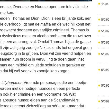
4/08/
Deense, Zweedse en Noorse openbare televisie, die
nemarken.
enden Thomas en Dion. Dion is een briljante kok, een
5/08/
e overhoop ligt met de maffia en de wet; hij komt net
pgewacht door een gevaarlijke crimineel. Thomas is
5/08/
n dyslecticus met een alcoholprobleem die rouwt over
 in een auto-ongeval. Omdat Thomas bijna de ganse
5/08/
t zijn achtjarig zoontje Niklas sinds het ongeval geen
eugdzorg in te grijpen. Dion wil zijn vriend helpen en
5/08/
amen hun droom in vervulling te doen gaan: het
omas een middel om uit de schulden te geraken en
5/08/
dat hij wél voor zijn zoontje kan zorgen.
n
Lilyhammer
. Vreemde personages die een beetje
5/08/
d worden met de nodige nuances en een perfecte
n ook hier criminelen een voorname rol. Wat
de absurde humor, eigen aan de Scandinaviërs.
5/08/
e reeks neemt zichzelf erg au sérieux – maar dat