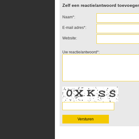
Zelf een reactie/antwoord toevoege
Naam*:
E-mail adres*:
Website:
Uw reactie/antwoord*: