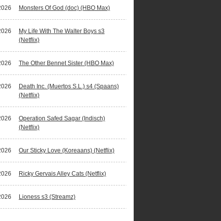
2026
Monsters Of God (doc) (HBO Max)
2026
My Life With The Walter Boys s3
(Netflix)
2026
The Other Bennet Sister (HBO Max)
2026
Death Inc. (Muertos S.L.) s4 (Spaans)
(Netflix)
2026
Operation Safed Sagar (Indisch)
(Netflix)
2026
Our Sticky Love (Koreaans) (Netflix)
2026
Ricky Gervais Alley Cats (Netflix)
2026
Lioness s3 (Streamz)