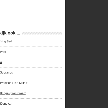
ijk ook ...
aking Bad
 Wire
go
 Sopranos
rydelsen (The Killing)
Bridge (Bron/Broen)
 Donovan