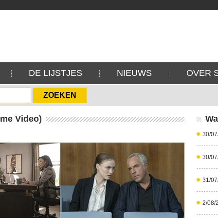
DE LIJSTJES
NIEUWS
OVER 
ime Video)
Wa
30/07
30/07
31/07
2/08/