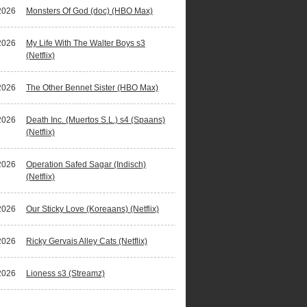
2026
Monsters Of God (doc) (HBO Max)
2026
My Life With The Walter Boys s3
(Netflix)
2026
The Other Bennet Sister (HBO Max)
2026
Death Inc. (Muertos S.L.) s4 (Spaans)
(Netflix)
2026
Operation Safed Sagar (Indisch)
(Netflix)
2026
Our Sticky Love (Koreaans) (Netflix)
2026
Ricky Gervais Alley Cats (Netflix)
2026
Lioness s3 (Streamz)