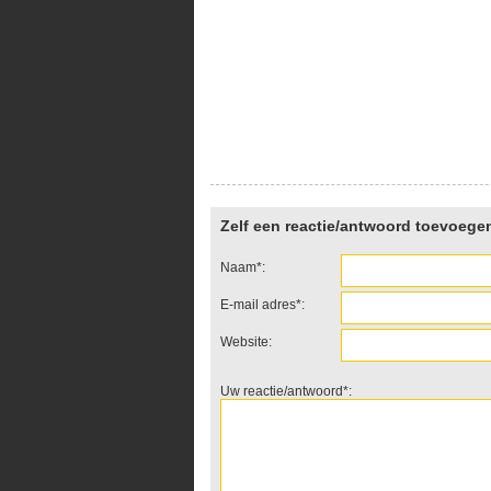
Zelf een reactie/antwoord toevoege
Naam*:
E-mail adres*:
Website:
Uw reactie/antwoord*: