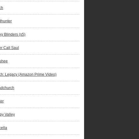
ch
dhunter
y Blinders (s5)
er Call Saul
shee
ch: Legacy (Amazon Prime Video)
adchurch
er
y Valley
ella