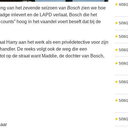
4/08/
ering van het zevende seizoen van
Bosch
zien we hoe
adge inlevert en de LAPD verlaat. Bosch die het
ounts” hoog in het vaandel voert beseft dat bij de
5/08/
5/08/
at Harry aan het werk als een privédetective voor zijn
andler. De reeks volgt ook de weg die een
5/08/
 tot op de straat want Maddie, de dochter van Bosch,
5/08/
5/08/
5/08/
5/08/
baar