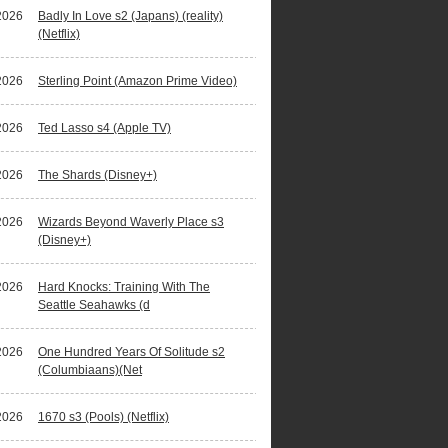
2026
Badly In Love s2 (Japans) (reality)
(Netflix)
2026
Sterling Point (Amazon Prime Video)
2026
Ted Lasso s4 (Apple TV)
2026
The Shards (Disney+)
2026
Wizards Beyond Waverly Place s3
(Disney+)
2026
Hard Knocks: Training With The
Seattle Seahawks (d
2026
One Hundred Years Of Solitude s2
(Columbiaans)(Net
2026
1670 s3 (Pools) (Netflix)