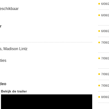
6/08/
eschikbaar
6/08/
r
6/08/
7/08/
s, Madison Lintz
7/08/
ties
7/08/
ideo
7/08/
Bekijk de trailer
8/08/