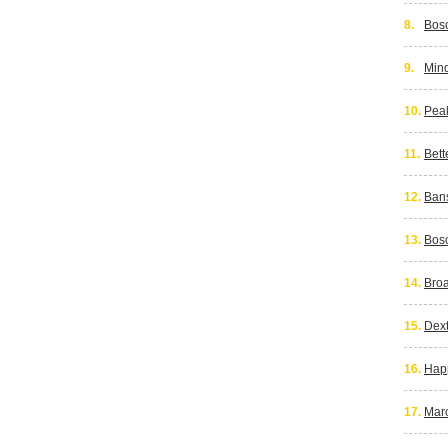
8.
Bos
9.
Min
10.
Peak
11.
Bett
12.
Ban
13.
Bos
14.
Bro
15.
Dext
16.
Happ
17.
Marc