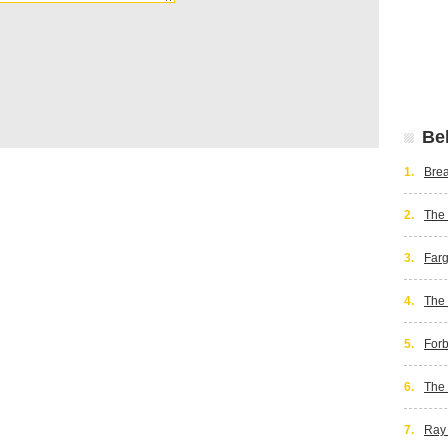
Bek
1.
Bre
2.
The
3.
Far
4.
The
5.
Forb
6.
The 
7.
Ray