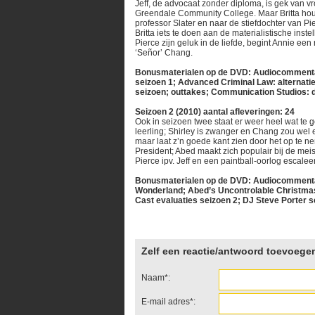
Jeff, de advocaat zonder diploma, is gek van vro
Greendale Community College. Maar Britta houd
professor Slater en naar de stiefdochter van P
Britta iets te doen aan de materialistische inst
Pierce zijn geluk in de liefde, begint Annie ee
‘Señor’ Chang.
Bonusmaterialen op de DVD: Audiocommentaar
seizoen 1; Advanced Criminal Law: alternatie
seizoen; outtakes; Communication Studios: de
Seizoen 2 (2010) aantal afleveringen: 24
Ook in seizoen twee staat er weer heel wat te
leerling; Shirley is zwanger en Chang zou wel 
maar laat z’n goede kant zien door het op te n
President; Abed maakt zich populair bij de meis
Pierce ipv. Jeff en een paintball-oorlog escalee
Bonusmaterialen op de DVD: Audiocommentaar
Wonderland; Abed’s Uncontrolable Christmas:
Cast evaluaties seizoen 2; DJ Steve Porter se
Zelf een reactie/antwoord toevoege
Naam*:
E-mail adres*: