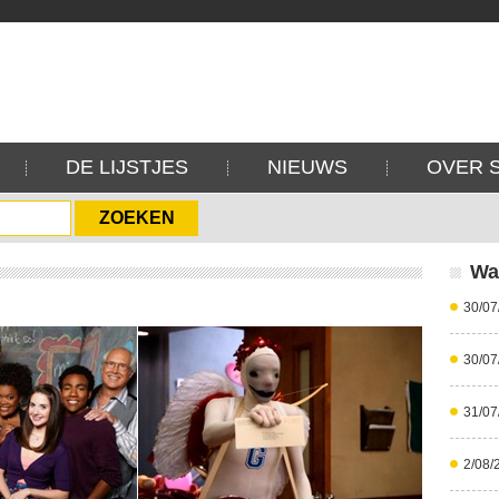
DE LIJSTJES
NIEUWS
OVER 
Wa
30/07
30/07
31/07
2/08/