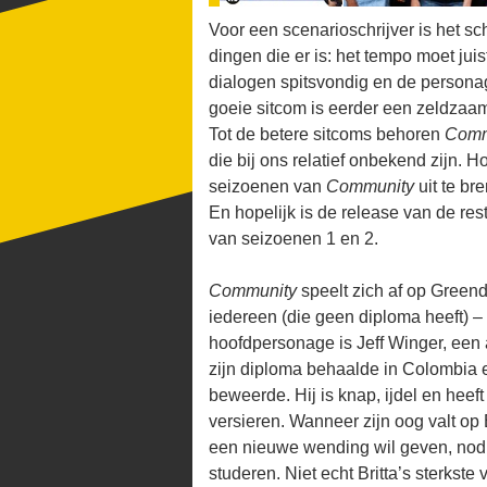
Voor een scenarioschrijver is het sc
dingen die er is: het tempo moet jui
dialogen spitsvondig en de persona
goeie sitcom is eerder een zeldzaa
Tot de betere sitcoms behoren
Comm
die bij ons relatief onbekend zijn. 
seizoenen van
Community
uit te b
En hopelijk is de release van de re
van seizoenen 1 en 2.
Community
speelt zich af op Gree
iedereen (die geen diploma heeft) –
hoofdpersonage is Jeff Winger, een
zijn diploma behaalde in Colombia e
beweerde. Hij is knap, ijdel en heef
versieren. Wanneer zijn oog valt op B
een nieuwe wending wil geven, nodi
studeren. Niet echt Britta’s sterkst