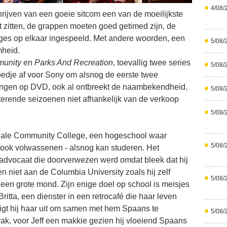
4/08/
hrijven van een goeie sitcom een van de moeilijkste
st zitten, de grappen moeten goed getimed zijn, de
ges op elkaar ingespeeld. Met andere woorden, een
5/08/
mheid.
unity
en
Parks And Recreation
, toevallig twee series
5/08/
Hoedje af voor Sony om alsnog de eerste twee
rengen op DVD, ook al ontbreekt de naambekendheid.
5/08/
sterende seizoenen niet afhankelijk van de verkoop
5/08/
ndale Community College, een hogeschool waar
5/08/
 ook volwassenen - alsnog kan studeren. Het
 advocaat die doorverwezen werd omdat bleek dat hij
n niet aan de Columbia University zoals hij zelf
5/08/
t een grote mond. Zijn enige doel op school is meisjes
ritta, een dienster in een retrocafé die haar leven
gt hij haar uit om samen met hem Spaans te
5/08/
e vak, voor Jeff een makkie gezien hij vloeiend Spaans