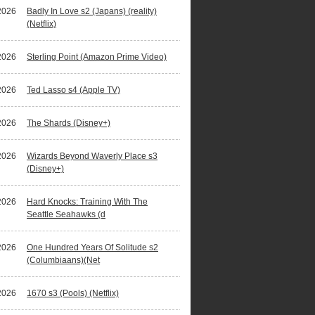
2026
Badly In Love s2 (Japans) (reality)
(Netflix)
2026
Sterling Point (Amazon Prime Video)
2026
Ted Lasso s4 (Apple TV)
2026
The Shards (Disney+)
2026
Wizards Beyond Waverly Place s3
(Disney+)
2026
Hard Knocks: Training With The
Seattle Seahawks (d
2026
One Hundred Years Of Solitude s2
(Columbiaans)(Net
2026
1670 s3 (Pools) (Netflix)