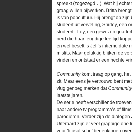
spreekt (zogezegd…). Wat hij echter
graag willen bijwerken. Britta breng
is van popcultuur. Hij brengt op zijn
studeert uit verveling, Shirley, een
studeert, Troy, een gewezen quarte
nerd die haar jeugdige leeftijd koppe
en wel beseft is Jeff’s intieme dat
misfits. Maar gelukkig blijken de ve
vinden en ontstaat er een hechte v
Community
komt traag op gang, het 
zit. Maar eens je vertrouwd bent met
vlug genoeg merken dat
Community
laatste jaren.
De serie heeft verschillende troeven
naar andere tv-programma’s of films.
parodiëren. Verder zijn de dialoge
Uiteraard zijn er veel grappige one 
voor ‘filosofische’ bedenkingen ove