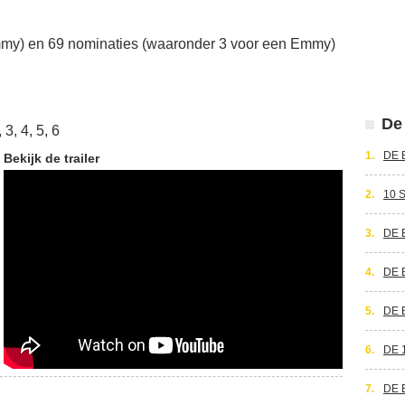
mmy) en 69 nominaties (waaronder 3 voor een Emmy)
De 
 3, 4, 5, 6
1.
DE 
Bekijk de trailer
2.
10 
3.
DE 
4.
DE 
5.
DE 
6.
DE 
7.
DE 