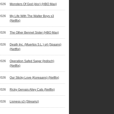
2026
Monsters Of God (doc) (HBO Max)
2026
My Life With The Walter Boys s3
(Netflix)
2026
The Other Bennet Sister (HBO Max)
2026
Death Inc. (Muertos S.L.) s4 (Spaans)
(Netflix)
2026
Operation Safed Sagar (Indisch)
(Netflix)
2026
Our Sticky Love (Koreaans) (Netflix)
2026
Ricky Gervais Alley Cats (Netflix)
2026
Lioness s3 (Streamz)