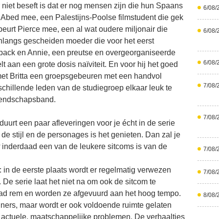
 niet beseft is dat er nog mensen zijn die hun Spaans
6/08/
t Abed mee, een Palestijns-Poolse filmstudent die gek
 beurt Pierce mee, een al wat oudere miljonair die
6/08/
 onlangs gescheiden moeder die voor het eerst
rback en Annie, een preutse en overgeorganiseerde
6/08/
lt aan een grote dosis naïviteit. En voor hij het goed
e met Britta een groepsgebeuren met een handvol
7/08/
rschillende leden van de studiegroep elkaar leuk te
riendschapsband.
7/08/
duurt een paar afleveringen voor je écht in de serie
 de stijl en de personages is het genieten. Dan zal je
inderdaad een van de leukere sitcoms is van de
7/08/
: in de eerste plaats wordt er regelmatig verwezen
7/08/
 De serie laat het niet na om ook de sitcom te
n ad rem en worden ze afgevuurd aan het hoog tempo.
8/08/
liners, maar wordt er ook voldoende ruimte gelaten
r actuele, maatschappelijke problemen. De verhaaltjes