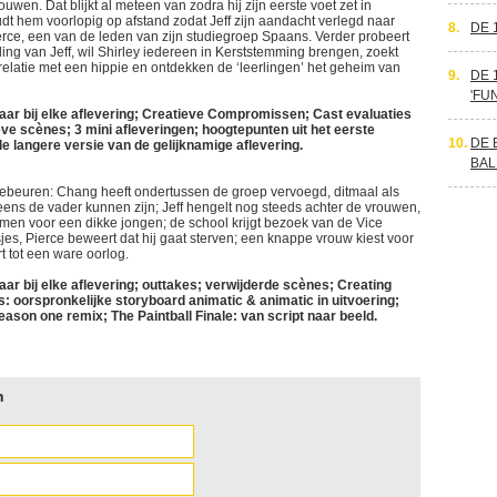
uwen. Dat blijkt al meteen van zodra hij zijn eerste voet zet in
t hem voorlopig op afstand zodat Jeff zijn aandacht verlegd naar
8.
DE 
ierce, een van de leden van zijn studiegroep Spaans. Verder probeert
elling van Jeff, wil Shirley iedereen in Kerststemming brengen, zoekt
n relatie met een hippie en ontdekken de ‘leerlingen’ het geheim van
9.
DE 
'FU
 bij elke aflevering; Creatieve Compromissen; Cast evaluaties
ve scènes; 3 mini afleveringen; hoogtepunten uit het eerste
10.
DE 
 langere versie van de gelijknamige aflevering.
BAL
 gebeuren: Chang heeft ondertussen de groep vervoegd, ditmaal als
eens de vader kunnen zijn; Jeff hengelt nog steeds achter de vrouwen,
emen voor een dikke jongen; de school krijgt bezoek van de Vice
jes, Pierce beweert dat hij gaat sterven; een knappe vrouw kiest voor
rt tot een ware oorlog.
 bij elke aflevering; outtakes; verwijderde scènes; Creating
 oorspronkelijke storyboard animatic & animatic in uitvoering;
ason one remix; The Paintball Finale: van script naar beeld.
n