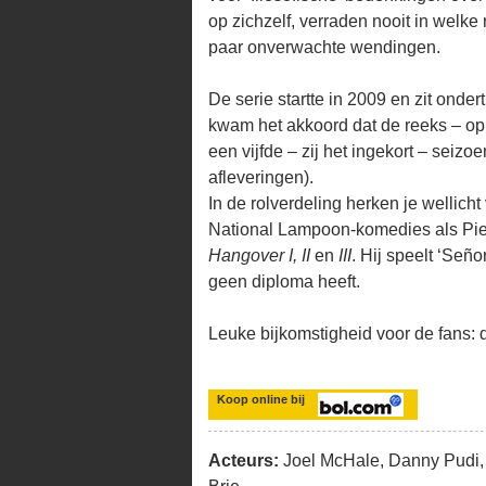
op zichzelf, verraden nooit in welke
paar onverwachte wendingen.
De serie startte in 2009 en zit onder
kwam het akkoord dat de reeks – op
een vijfde – zij het ingekort – seiz
afleveringen).
In de rolverdeling herken je wellic
National Lampoon-komedies als Pie
Hangover I, II
en
III
. Hij speelt ‘Señ
geen diploma heeft.
Leuke bijkomstigheid voor de fans:
Koop online bij
Acteurs:
Joel McHale, Danny Pudi, 