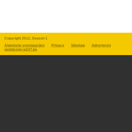
Copyright 2012, Season 1
Algemene voorwaarden
Privacy
Sitemap
Adverteren
webdesign w247.be