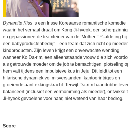
Dynamite Kiss
is een frisse Koreaanse romantische komedie
waarin het verhaal draait om Kong Ji-hyeok, een scherpzinni
en gepassioneerde teamleider van de 'Mother TF'-afdeling bij
een babyproductenbedrijf – een team dat zich richt op moeder
kindproducten. Zijn leven krijgt een onverwachte wending
wanneer Ko Da-rim, een alleenstaande vrouw die zich voordo
als getrouwde moeder om de job te bemachtigen, plotseling o
hem valt tijdens een impulsieve kus in Jeju. Dit leidt tot een
hilarische dynamiek vol misverstanden, kantoorintriges en
groeiende aantrekkingskracht. Terwijl Da-rim haar dubbelleve
balanceert (inclusief een vermomming als moeder), ontwikkelt
Ji-hyeok gevoelens voor haar, niet wetend van haar bedrog.
Score