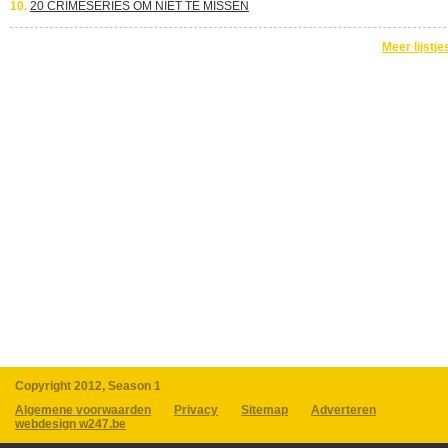
10.
20 CRIMESERIES OM NIET TE MISSEN
Meer lijstje
Copyright 2012, Season 1
Algemene voorwaarden
Privacy
Sitemap
Adverteren
webdesign w247.be