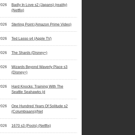
2026
Badly In Love s2 (Japans) (reality)
(Netflix)
2026
Sterling Point (Amazon Prime Video)
2026
Ted Lasso s4 (Apple TV)
2026
The Shards (Disney+)
2026
Wizards Beyond Waverly Place s3
(Disney+)
2026
Hard Knocks: Training With The
Seattle Seahawks (d
2026
One Hundred Years Of Solitude s2
(Columbiaans)(Net
2026
1670 s3 (Pools) (Netflix)