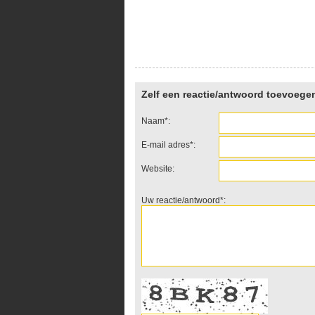
Zelf een reactie/antwoord toevoege
Naam*:
E-mail adres*:
Website:
Uw reactie/antwoord*: