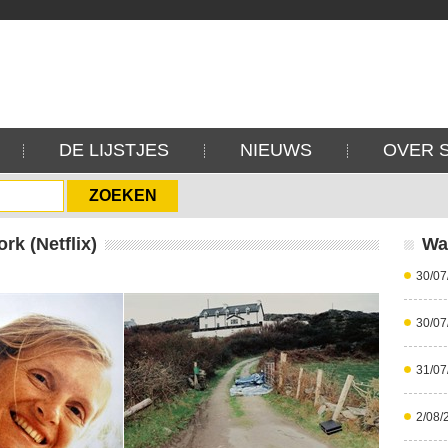
DE LIJSTJES
NIEUWS
OVER 
rk (Netflix)
Wa
30/07
30/07
31/07
2/08/