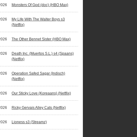
2026
Monsters Of God (doc) (HBO Max)
2026
My Life With The Walter Boys s3
(Netflix)
2026
The Other Bennet Sister (HBO Max)
2026
Death Inc. (Muertos S.L.) s4 (Spaans)
(Netflix)
2026
Operation Safed Sagar (Indisch)
(Netflix)
2026
Our Sticky Love (Koreaans) (Netflix)
2026
Ricky Gervais Alley Cats (Netflix)
2026
Lioness s3 (Streamz)