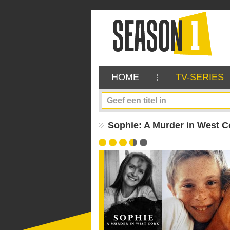
HOME
TV-SERIES
Sophie: A Murder in West Co