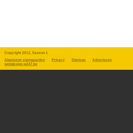
Copyright 2012, Season 1
Algemene voorwaarden
Privacy
Sitemap
Adverteren
webdesign w247.be