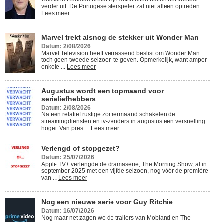
verder uit. De Portugese sterspeler zal niet alleen optreden ...
Lees meer
Marvel trekt alsnog de stekker uit Wonder Man
Datum: 2/08/2026
Marvel Television heeft verrassend beslist om Wonder Man
toch geen tweede seizoen te geven. Opmerkelijk, want amper
enkele ...
Lees meer
Augustus wordt een topmaand voor
serieliefhebbers
Datum: 2/08/2026
Na een relatief rustige zomermaand schakelen de
streamingdiensten en tv-zenders in augustus een versnelling
hoger. Van pres ...
Lees meer
Verlengd of stopgezet?
Datum: 25/07/2026
Apple TV+ verlengde de dramaserie, The Morning Show, al in
september 2025 met een vijfde seizoen, nog vóór de première
van ...
Lees meer
Nog een nieuwe serie voor Guy Ritchie
Datum: 16/07/2026
Nog maar net zagen we de trailers van Mobland en The