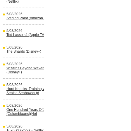
(Netflix)
5/08/2026
Sterling Point (Amazon Prime Video)
5/08/2026
Ted Lasso s4 (Apple TV)
5/08/2026
The Shards (Disney+)
5/08/2026
Wizards Beyond Waverly Place s3
(Disney+)
5/08/2026
Hard Knocks: Training With The
Seattle Seahawks (d
5/08/2026
One Hundred Years Of Solitude s2
(Columbiaans)(Net
5/08/2026
1670 s3 (Pools) (Netflix)