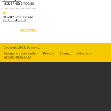
DE BESTE 10
(MODERNE) SITCOMS
10.
20 CRIMESERIES OM
NIET TE MISSEN
Meer lijstjes
Copyright 2012, Season 1
Algemene voorwaarden
Privacy
Sitemap
Adverteren
webdesign w247.be