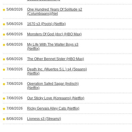
5/08/2026
One Hundred Years Of Solitude s2
(Columbiaans)(Net
5/08/2026
1670 s3 (Pools) (Netflix)
6/08/2026
Monsters Of God (doc) (HBO Max)
6/08/2026
My Life With The Walter Boys s3
(Netflix)
6/08/2026
The Other Bennet Sister (HBO Max)
7/08/2026
Death Inc. (Muertos S.L.) s4 (Spaans)
(Netflix)
7/08/2026
Operation Safed Sagar (Indisch)
(Netflix)
7/08/2026
Our Sticky Love (Koreaans) (Netflix)
7/08/2026
Ricky Gervais Alley Cats (Netflix)
8/08/2026
Lioness s3 (Streamz)