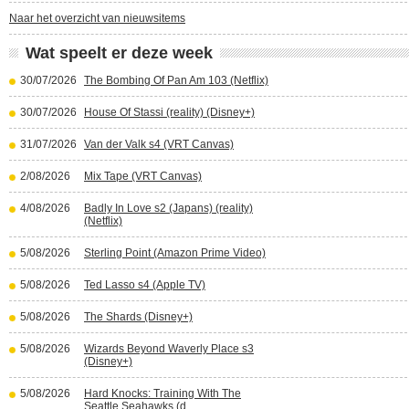
Naar het overzicht van nieuwsitems
Wat speelt er deze week
30/07/2026
The Bombing Of Pan Am 103 (Netflix)
30/07/2026
House Of Stassi (reality) (Disney+)
31/07/2026
Van der Valk s4 (VRT Canvas)
2/08/2026
Mix Tape (VRT Canvas)
4/08/2026
Badly In Love s2 (Japans) (reality)
(Netflix)
5/08/2026
Sterling Point (Amazon Prime Video)
5/08/2026
Ted Lasso s4 (Apple TV)
5/08/2026
The Shards (Disney+)
5/08/2026
Wizards Beyond Waverly Place s3
(Disney+)
5/08/2026
Hard Knocks: Training With The
Seattle Seahawks (d