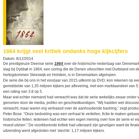
1864 krijgt veel kritiek ondanks hoge kijkcijfers
Datum: 8/12/2014
De prestigieuze Deense serie
1864
over de historische nederlaag van Denemar
slag bij Dybbøl in 1864, een oorlog die de Denen uitvochten met Duitsland om d
hertogdommen Sleeswijk en Holstein, is in Denemarken afgelopen.
De serie die bij ons in het voorjaar van 2015 uitkomt op DVD, kon rekenen op ee
gemiddelde van 1,35 miljoen kijkers per aflevering, met een marktaandeel van 
een rating van 3.8 op 5.
Maar wat echter niemand had verwacht was dat de serie wekelijks zwaar onder 
genomen door de media, politici en geschiedkundigen. “Wij hadden wel discuss
verwacht, maar waren erg verbaasd over de aanhoudende bashing,” zegt produ
Peter Bose. “Onze bedoeling was een verhaal te vertellen, fictie te maken gebas
historische feiten. Iedereen had echter een eigen mening over hoe de serie er ei
moest uitzien.” De voortdurende kritiek had uiteraard zijn gevolgen want de final
uitzending werd afgesloten met ‘slechts’ 1,17 miljoen kijkers.