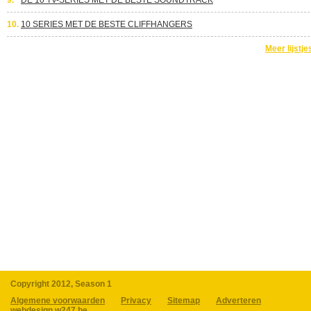
9.
DE 10 TV-SERIES MET DE BESTE SOUNDTRACK
10.
10 SERIES MET DE BESTE CLIFFHANGERS
Meer lijstje
Copyright 2012, Season 1
Algemene voorwaarden
Privacy
Sitemap
Adverteren
webdesign w247.be