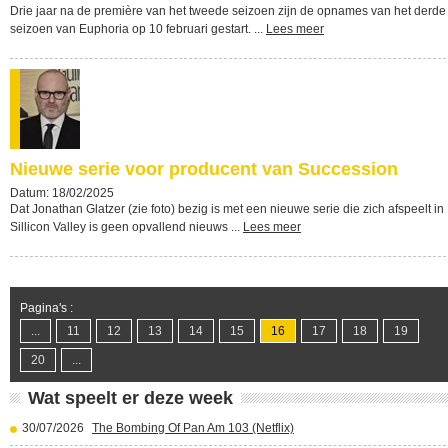
Drie jaar na de première van het tweede seizoen zijn de opnames van het derde
seizoen van Euphoria op 10 februari gestart. ...
Lees meer
Nieuwe serie voor producent van Succession
Datum: 18/02/2025
Dat Jonathan Glatzer (zie foto) bezig is met een nieuwe serie die zich afspeelt in
Sillicon Valley is geen opvallend nieuws ...
Lees meer
Pagina's :
...
11
12
13
14
15
16
17
18
19
20
...
Wat speelt er deze week
30/07/2026
The Bombing Of Pan Am 103 (Netflix)