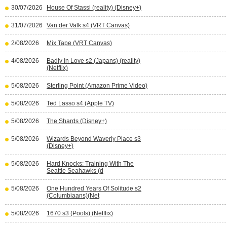
30/07/2026
House Of Stassi (reality) (Disney+)
31/07/2026
Van der Valk s4 (VRT Canvas)
2/08/2026
Mix Tape (VRT Canvas)
4/08/2026
Badly In Love s2 (Japans) (reality)
(Netflix)
5/08/2026
Sterling Point (Amazon Prime Video)
5/08/2026
Ted Lasso s4 (Apple TV)
5/08/2026
The Shards (Disney+)
5/08/2026
Wizards Beyond Waverly Place s3
(Disney+)
5/08/2026
Hard Knocks: Training With The
Seattle Seahawks (d
5/08/2026
One Hundred Years Of Solitude s2
(Columbiaans)(Net
5/08/2026
1670 s3 (Pools) (Netflix)