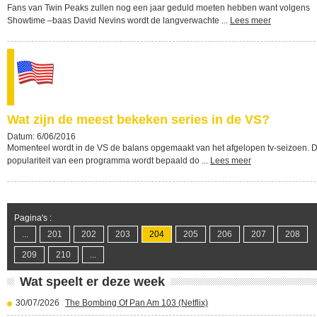
Fans van Twin Peaks zullen nog een jaar geduld moeten hebben want volgens
Showtime –baas David Nevins wordt de langverwachte ...
Lees meer
Wat zijn de meest bekeken series in de VS?
Datum: 6/06/2016
Momenteel wordt in de VS de balans opgemaakt van het afgelopen tv-seizoen. 
populariteit van een programma wordt bepaald do ...
Lees meer
Pagina's :
...
201
202
203
204
205
206
207
208
209
210
...
Wat speelt er deze week
30/07/2026
The Bombing Of Pan Am 103 (Netflix)