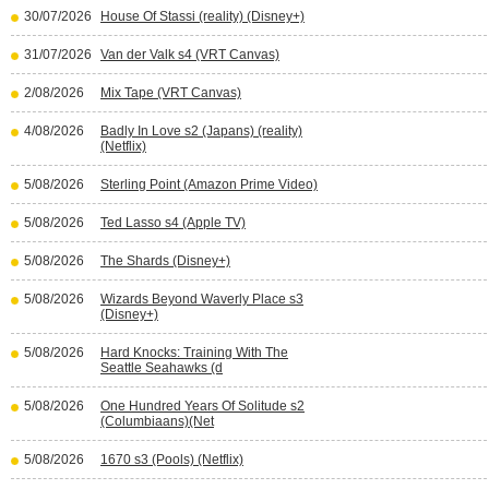
30/07/2026
House Of Stassi (reality) (Disney+)
31/07/2026
Van der Valk s4 (VRT Canvas)
2/08/2026
Mix Tape (VRT Canvas)
4/08/2026
Badly In Love s2 (Japans) (reality)
(Netflix)
5/08/2026
Sterling Point (Amazon Prime Video)
5/08/2026
Ted Lasso s4 (Apple TV)
5/08/2026
The Shards (Disney+)
5/08/2026
Wizards Beyond Waverly Place s3
(Disney+)
5/08/2026
Hard Knocks: Training With The
Seattle Seahawks (d
5/08/2026
One Hundred Years Of Solitude s2
(Columbiaans)(Net
5/08/2026
1670 s3 (Pools) (Netflix)