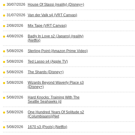
30/07/2026
House Of Stassi (reality) (Disney+)
31/07/2026
Van der Valk s4 (VRT Canvas)
2/08/2026
Mix Tape (VRT Canvas)
4/08/2026
Badly In Love s2 (Japans) (reality)
(Netflix)
5/08/2026
Sterling Point (Amazon Prime Video)
5/08/2026
Ted Lasso s4 (Apple TV)
5/08/2026
The Shards (Disney+)
5/08/2026
Wizards Beyond Waverly Place s3
(Disney+)
5/08/2026
Hard Knocks: Training With The
Seattle Seahawks (d
5/08/2026
One Hundred Years Of Solitude s2
(Columbiaans)(Net
5/08/2026
1670 s3 (Pools) (Netflix)