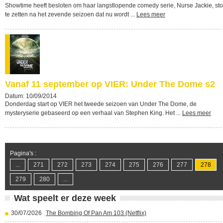
Showtime heeft besloten om haar langstlopende comedy serie, Nurse Jackie, st
te zetten na het zevende seizoen dat nu wordt ...
Lees meer
Vanaf 11 september op VIER: Under The Dome s2
Datum: 10/09/2014
Donderdag start op VIER het tweede seizoen van Under The Dome, de
mysteryserie gebaseerd op een verhaal van Stephen King. Het ...
Lees meer
Pagina's :
...
271
272
273
274
275
276
277
278
279
280
...
Wat speelt er deze week
30/07/2026
The Bombing Of Pan Am 103 (Netflix)