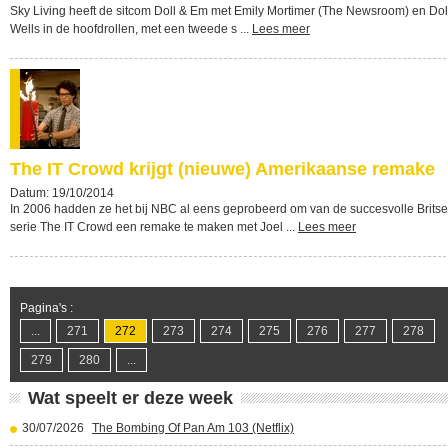
Sky Living heeft de sitcom Doll & Em met Emily Mortimer (The Newsroom) en Dol
Wells in de hoofdrollen, met een tweede s ...
Lees meer
The IT Crowd krijgt (nieuwe) Amerikaanse remake
Datum: 19/10/2014
In 2006 hadden ze het bij NBC al eens geprobeerd om van de succesvolle Britse
serie The IT Crowd een remake te maken met Joel ...
Lees meer
Pagina's :
...
271
272
273
274
275
276
277
278
279
280
...
Wat speelt er deze week
30/07/2026
The Bombing Of Pan Am 103 (Netflix)