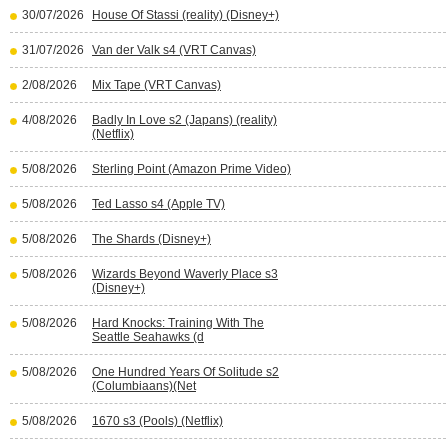
30/07/2026
House Of Stassi (reality) (Disney+)
31/07/2026
Van der Valk s4 (VRT Canvas)
2/08/2026
Mix Tape (VRT Canvas)
4/08/2026
Badly In Love s2 (Japans) (reality)
(Netflix)
5/08/2026
Sterling Point (Amazon Prime Video)
5/08/2026
Ted Lasso s4 (Apple TV)
5/08/2026
The Shards (Disney+)
5/08/2026
Wizards Beyond Waverly Place s3
(Disney+)
5/08/2026
Hard Knocks: Training With The
Seattle Seahawks (d
5/08/2026
One Hundred Years Of Solitude s2
(Columbiaans)(Net
5/08/2026
1670 s3 (Pools) (Netflix)