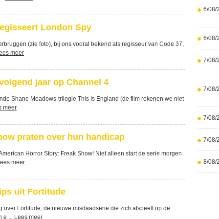
6/08/
egisseert London Spy
6/08/
bruggen (zie foto), bij ons vooral bekend als regisseur van Code 37,
ees meer
7/08/
 volgend jaar op Channel 4
7/08/
rende Shane Meadows-trilogie This Is England (de film rekenen we niet
s meer
7/08/
Show praten over hun handicap
7/08/
merican Horror Story: Freak Show! Niet alleen start de serie morgen
8/08/
ees meer
ips uit Fortitude
over Fortitude, de nieuwe misdaadserie die zich afspeelt op de
 e ...
Lees meer