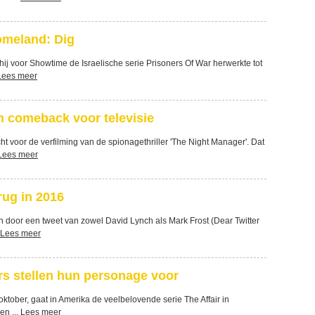
omeland: Dig
ij voor Showtime de Israelische serie Prisoners Of War herwerkte tot
Lees meer
n comeback voor televisie
t voor de verfilming van de spionagethriller 'The Night Manager'. Dat
Lees meer
rug in 2016
 door een tweet van zowel David Lynch als Mark Frost (Dear Twitter
Lees meer
urs stellen hun personage voor
tober, gaat in Amerika de veelbelovende serie The Affair in
en ...
Lees meer