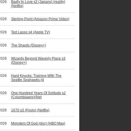
2026
Badly In Love s2 (Japans) (reality)
(Netflix)
2026
Sterling Point (Amazon Prime Video)
2026
Ted Lasso s4 (Apple TV)
2026
The Shards (Disney+)
2026
Wizards Beyond Waverly Place s3
(Disney+)
2026
Hard Knocks: Training With The
Seattle Seahawks (d
2026
One Hundred Years Of Solitude s2
(Columbiaans)(Net
2026
1670 s3 (Pools) (Netflix)
2026
Monsters Of God (doc) (HBO Max)