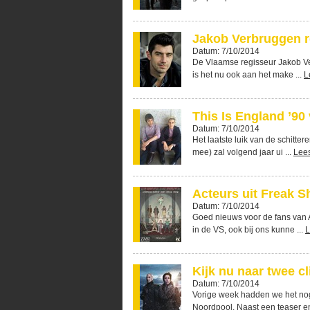
Jakob Verbruggen r
Datum: 7/10/2014
De Vlaamse regisseur Jakob Ver
is het nu ook aan het make ...
L
This Is England ’90
Datum: 7/10/2014
Het laatste luik van de schitte
mee) zal volgend jaar ui ...
Lee
Acteurs uit Freak 
Datum: 7/10/2014
Goed nieuws voor de fans van A
in de VS, ook bij ons kunne ...
L
Kijk nu naar twee cl
Datum: 7/10/2014
Vorige week hadden we het nog 
Noordpool. Naast een teaser en