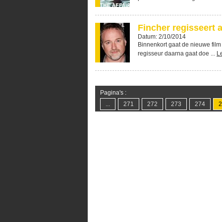
Fincher regisseert a
Datum: 2/10/2014
Binnenkort gaat de nieuwe film 
regisseur daarna gaat doe ...
L
Pagina's :
...
271
272
273
274
2