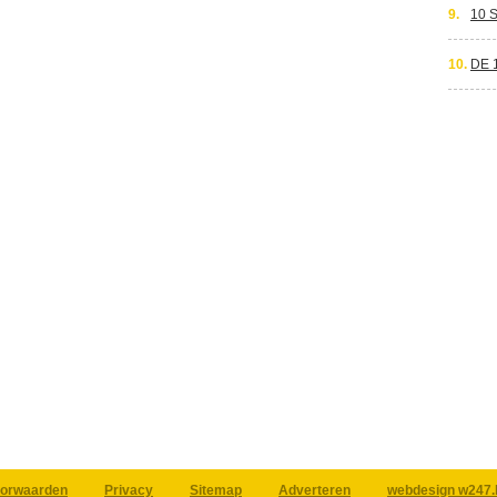
9.
10 
10.
DE 
orwaarden
Privacy
Sitemap
Adverteren
webdesign w247.