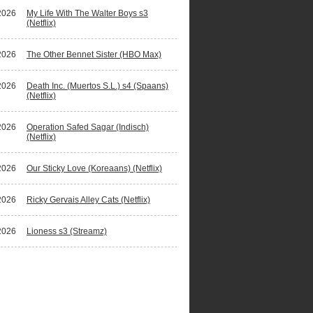
2026
My Life With The Walter Boys s3
(Netflix)
2026
The Other Bennet Sister (HBO Max)
2026
Death Inc. (Muertos S.L.) s4 (Spaans)
(Netflix)
2026
Operation Safed Sagar (Indisch)
(Netflix)
2026
Our Sticky Love (Koreaans) (Netflix)
2026
Ricky Gervais Alley Cats (Netflix)
2026
Lioness s3 (Streamz)