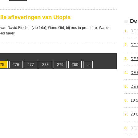
lle afleveringen van Utopia
De 
van David Fincher (zie foto), Gone Girl, bij ons in première. Wat de
1.
DE 
ees meer
2.
DE 
3.
DE 
75
276
277
278
279
280
...
4.
DE 
5.
DE 
6.
10 
7.
20 
8.
DE 