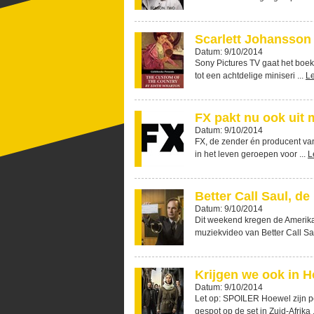
Scarlett Johansson
Datum: 9/10/2014
Sony Pictures TV gaat het boek
tot een achtdelige miniseri ...
L
FX pakt nu ook uit
Datum: 9/10/2014
FX, de zender én producent van
in het leven geroepen voor ...
L
Better Call Saul, d
Datum: 9/10/2014
Dit weekend kregen de Amerik
muziekvideo van Better Call Sau
Krijgen we ook in H
Datum: 9/10/2014
Let op: SPOILER Hoewel zijn 
gespot op de set in Zuid-Afrika .