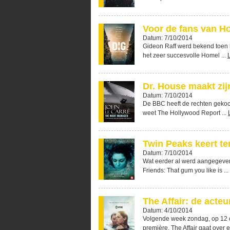
Voor de fans van H
Datum: 7/10/2014
Gideon Raff werd bekend toen h
het zeer succesvolle Homel ...
Dr. House maakt zij
Datum: 7/10/2014
De BBC heeft de rechten gekoch
weet The Hollywood Report ...
Twin Peaks keert te
Datum: 7/10/2014
Wat eerder al werd aangegeven
Friends: That gum you like is ...
The Affair: de acte
Datum: 4/10/2014
Volgende week zondag, op 12 ok
première. The Affair gaat over e