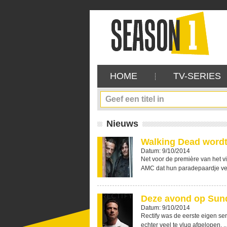
HOME
TV-SERIES
Nieuws
Walking Dead wordt
Datum: 9/10/2014
Net voor de première van het v
AMC dat hun paradepaardje ver
Deze avond op Sund
Datum: 9/10/2014
Rectify was de eerste eigen se
echter veel te vlug afgelopen. ..