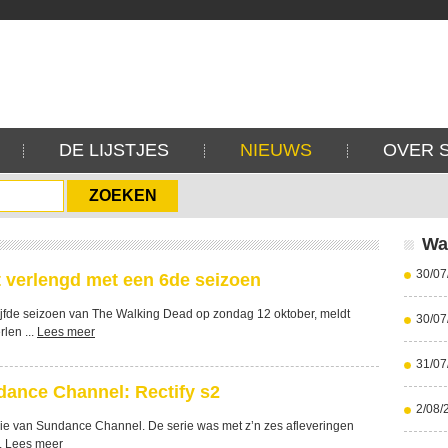
DE LIJSTJES
NIEUWS
OVER 
Wa
30/07
 verlengd met een 6de seizoen
ijfde seizoen van The Walking Dead op zondag 12 oktober, meldt
30/07
len ...
Lees meer
31/07
ance Channel: Rectify s2
2/08/
rie van Sundance Channel. De serie was met z’n zes afleveringen
.
Lees meer