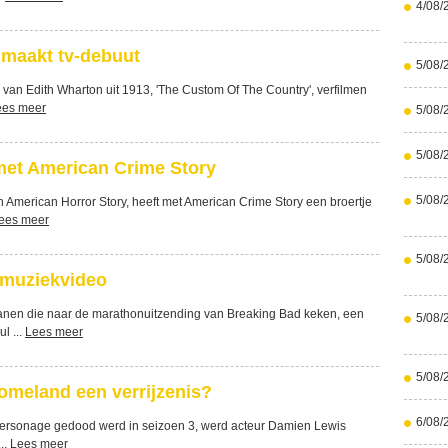
4/08/
 maakt tv-debuut
5/08/
 van Edith Wharton uit 1913, 'The Custom Of The Country', verfilmen
ees meer
5/08/
5/08/
 met American Crime Story
5/08/
 American Horror Story, heeft met American Crime Story een broertje
ees meer
5/08/
e muziekvideo
anen die naar de marathonuitzending van Breaking Bad keken, een
5/08/
l ...
Lees meer
5/08/
omeland een verrijzenis?
6/08/
personage gedood werd in seizoen 3, werd acteur Damien Lewis
..
Lees meer