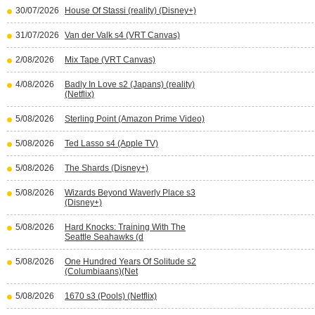
30/07/2026
House Of Stassi (reality) (Disney+)
31/07/2026
Van der Valk s4 (VRT Canvas)
2/08/2026
Mix Tape (VRT Canvas)
4/08/2026
Badly In Love s2 (Japans) (reality)
(Netflix)
5/08/2026
Sterling Point (Amazon Prime Video)
5/08/2026
Ted Lasso s4 (Apple TV)
5/08/2026
The Shards (Disney+)
5/08/2026
Wizards Beyond Waverly Place s3
(Disney+)
5/08/2026
Hard Knocks: Training With The
Seattle Seahawks (d
5/08/2026
One Hundred Years Of Solitude s2
(Columbiaans)(Net
5/08/2026
1670 s3 (Pools) (Netflix)