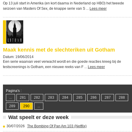
Op 13 juli start in Amerika (en kort daarna in Nederland op HBO) het tweede
seizoen van Masters Of Sex, de knappe serie van S ...
Lees meer
Maak kennis met de slechteriken uit Gotham
Datum: 19/06/2014
Een serie waarvan veel verwacht wordt en die goede reacties kreeg bij de
testscreenings is Gotham, een nieuwe reeks van F ...
Lees meer
Pagina's :
...
281
282
283
284
285
286
287
288
289
290
...
Wat speelt er deze week
30/07/2026
The Bombing Of Pan Am 103 (Netflix)