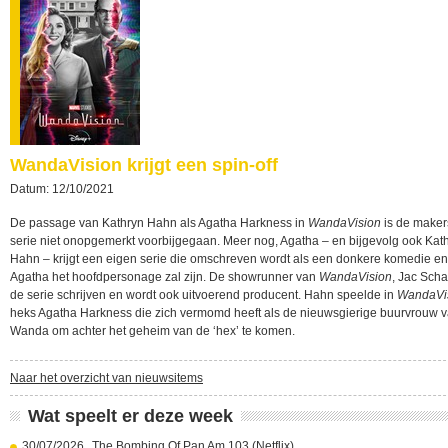
WandaVision krijgt een spin-off
Datum: 12/10/2021
De passage van Kathryn Hahn als Agatha Harkness in
WandaVision
is de maker
serie niet onopgemerkt voorbijgegaan. Meer nog, Agatha – en bijgevolg ook Kat
Hahn – krijgt een eigen serie die omschreven wordt als een donkere komedie e
Agatha het hoofdpersonage zal zijn. De showrunner van
WandaVision
, Jac Schae
de serie schrijven en wordt ook uitvoerend producent. Hahn speelde in
WandaVi
heks Agatha Harkness die zich vermomd heeft als de nieuwsgierige buurvrouw 
Wanda om achter het geheim van de ‘hex’ te komen.
Naar het overzicht van nieuwsitems
Wat speelt er deze week
30/07/2026
The Bombing Of Pan Am 103 (Netflix)