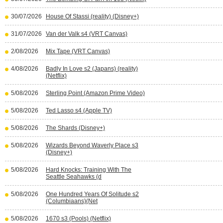
30/07/2026
House Of Stassi (reality) (Disney+)
31/07/2026
Van der Valk s4 (VRT Canvas)
2/08/2026
Mix Tape (VRT Canvas)
4/08/2026
Badly In Love s2 (Japans) (reality)
(Netflix)
5/08/2026
Sterling Point (Amazon Prime Video)
5/08/2026
Ted Lasso s4 (Apple TV)
5/08/2026
The Shards (Disney+)
5/08/2026
Wizards Beyond Waverly Place s3
(Disney+)
5/08/2026
Hard Knocks: Training With The
Seattle Seahawks (d
5/08/2026
One Hundred Years Of Solitude s2
(Columbiaans)(Net
5/08/2026
1670 s3 (Pools) (Netflix)