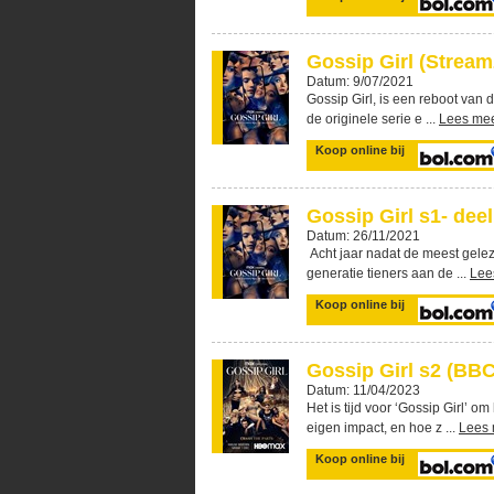
Gossip Girl (Stream
Datum: 9/07/2021
Gossip Girl, is een reboot van 
de originele serie e ...
Lees me
Koop online bij
Gossip Girl s1- deel
Datum: 26/11/2021
Acht jaar nadat de meest gele
generatie tieners aan de ...
Lee
Koop online bij
Gossip Girl s2 (BB
Datum: 11/04/2023
Het is tijd voor ‘Gossip Girl’ o
eigen impact, en hoe z ...
Lees
Koop online bij