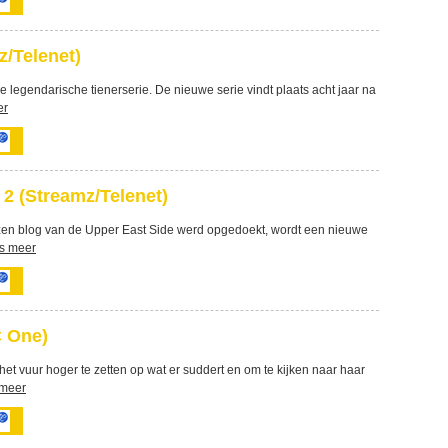
z/Telenet)
de legendarische tienerserie. De nieuwe serie vindt plaats acht jaar na
er
 2 (Streamz/Telenet)
zen blog van de Upper East Side werd opgedoekt, wordt een nieuwe
s meer
C One)
m het vuur hoger te zetten op wat er suddert en om te kijken naar haar
 meer