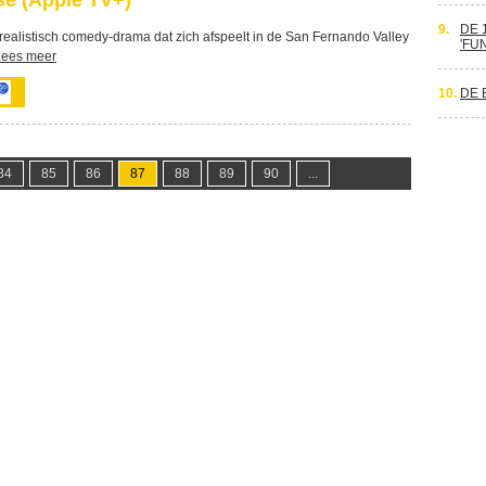
e (Apple TV+)
9.
DE 
ealistisch comedy-drama dat zich afspeelt in de San Fernando Valley
'FU
Lees meer
10.
DE 
84
85
86
87
88
89
90
...