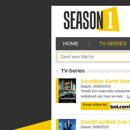
HOME
TV-SERIES
TV-Series
GoodBye Earth (Ko
Datum: 26/04/2024
Terwijl een asteroïde onbelemme
veiligheid van haar ex-leer ...
L
Koop online bij
GoodCop/Bad Cop (
Datum: 5/08/2025