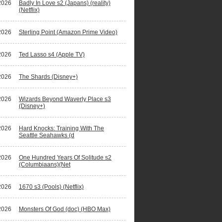
2026
Badly In Love s2 (Japans) (reality)
(Netflix)
2026
Sterling Point (Amazon Prime Video)
2026
Ted Lasso s4 (Apple TV)
2026
The Shards (Disney+)
2026
Wizards Beyond Waverly Place s3
(Disney+)
2026
Hard Knocks: Training With The
Seattle Seahawks (d
2026
One Hundred Years Of Solitude s2
(Columbiaans)(Net
2026
1670 s3 (Pools) (Netflix)
2026
Monsters Of God (doc) (HBO Max)