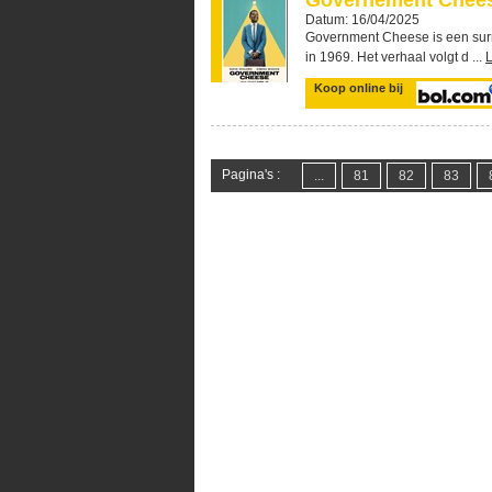
Governement Chees
Datum: 16/04/2025
Government Cheese is een surr
in 1969. Het verhaal volgt d ...
Koop online bij
Pagina's :
...
81
82
83