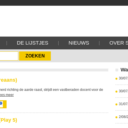
DE LIJSTJES
NIEUWS
OVER 
Wa
30/07
reaans)
rd richting de aarde raast, strijdt een vastberaden docent voor de
30/07
ees meer
31/07
2/08/
Play 5)