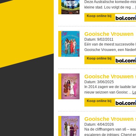
Deze Australische komedie-misd
kleine stad. Lou volgt de reg ...
Koop online bij
Gooische Vrouwen
Datum: 9/02/2011
Eén van de meest succesvolle N
Gooische Vrouwen, een Nederl
Koop online bij
Gooische Vrouwen s
Datum: 3/06/2025
In 2014 zagen we de laatste lan
nieuw seizoen van Gooisc ...
L
Koop online bij
Gooische Vrouwen s
Datum: 4/04/2026
Na de cliffhangers van s6 – w
escaleren de intriges: Cheryl en