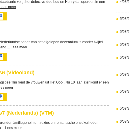
aadserie volgt het detective-duo Lou en Henry dat opereert in een
4/08/
Lees meer
5/08/
5/08/
ederlandse series van het afgelopen decennium is zonder twijfel
5/08/
and ...
Lees meer
5/08/
6 (Videoland)
5/08/
gspeelfilm rond de vrouwen uit Het Gooi. Nu 10 jaar later komt er een
ees meer
5/08/
5/08/
7 (Nederlands) (VTM)
6/08/
aaronder familiegeheimen, ruzies en romantische onzekerheden –
 ...
Lees meer