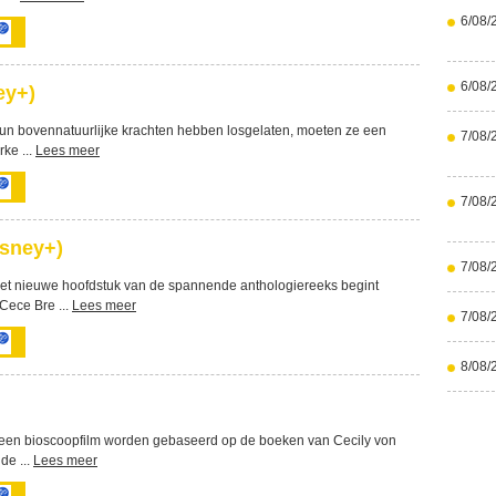
6/08/
6/08/
ey+)
 hun bovennatuurlijke krachten hebben losgelaten, moeten ze een
7/08/
ke ...
Lees meer
7/08/
sney+)
7/08/
et nieuwe hoofdstuk van de spannende anthologiereeks begint
Cece Bre ...
Lees meer
7/08/
8/08/
l een bioscoopfilm worden gebaseerd op de boeken van Cecily von
de ...
Lees meer