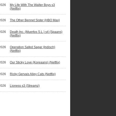
2026
My Life With The Walter Boys s3
(Netflix)
2026
The Other Bennet Sister (HBO Max)
2026
Death Inc. (Muertos S.L.) s4 (Spaans)
(Netflix)
2026
Operation Safed Sagar (Indisch)
(Netflix)
2026
Our Sticky Love (Koreaans) (Netflix)
2026
Ricky Gervais Alley Cats (Netflix)
2026
Lioness s3 (Streamz)