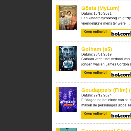
Gösta (MyLum)
Datum: 15/10/2021
Een kinderpsycholoog krijgt zijn
vriendelijkste mens ter werel ...
Koop online bij
Gotham (s5)
Datum: 23/01/2019
Gotham vertelt het verhaal van
jongen was en James Gordon zi
Koop online bij
Goudappels (Film) 
Datum: 29/12/2024
Elf dagen na het einde van se
maken de personages uit de se 
Koop online bij