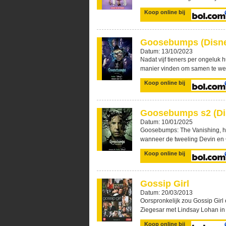
Koop online bij
Goosebumps (Disn
Datum: 13/10/2023
Nadat vijf tieners per ongeluk
manier vinden om samen te wer
Koop online bij
Goosebumps s2 (Di
Datum: 10/01/2025
Goosebumps: The Vanishing, h
wanneer de tweeling Devin en 
Koop online bij
Gossip Girl
Datum: 20/03/2013
Oorspronkelijk zou Gossip Gir
Ziegesar met Lindsay Lohan in 
Koop online bij