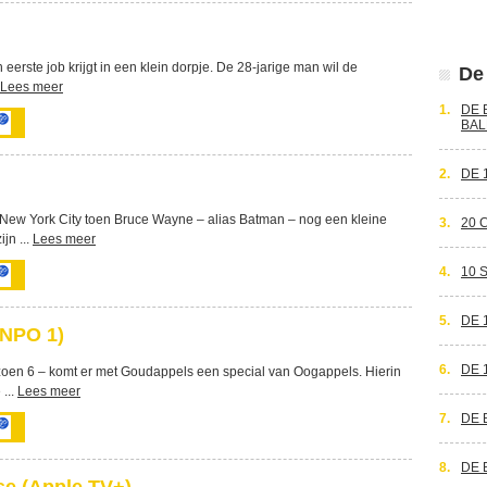
 eerste job krijgt in een klein dorpje. De 28-jarige man wil de
De 
Lees meer
1.
DE 
BAL
2.
DE 
 New York City toen Bruce Wayne – alias Batman – nog een kleine
3.
20 
jn ...
Lees meer
4.
10 
5.
DE 
(NPO 1)
6.
DE 
izoen 6 – komt er met Goudappels een special van Oogappels. Hierin
...
Lees meer
7.
DE 
8.
DE 