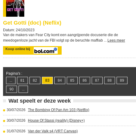
Get Gotti (doc) (Neflix)
Datum: 24/10/2023
Van de makers van Fear City komt een aangrijpende docuserie die de
meedogenloze jacht van de FBI volgt op de beruchte maffiab ...
Lees meer
Koop online bij
Pagina's :
...
81
82
83
84
85
86
87
88
89
90
...
Wat speelt er deze week
30/07/2026
The Bombing Of Pan Am 103 (Netflix)
30/07/2026
House Of Stassi (reality) (Disney+)
31/07/2026
Van der Valk s4 (VRT Canvas)