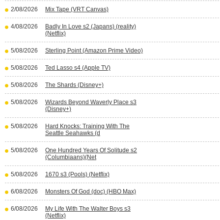
2/08/2026
Mix Tape (VRT Canvas)
4/08/2026
Badly In Love s2 (Japans) (reality)
(Netflix)
5/08/2026
Sterling Point (Amazon Prime Video)
5/08/2026
Ted Lasso s4 (Apple TV)
5/08/2026
The Shards (Disney+)
5/08/2026
Wizards Beyond Waverly Place s3
(Disney+)
5/08/2026
Hard Knocks: Training With The
Seattle Seahawks (d
5/08/2026
One Hundred Years Of Solitude s2
(Columbiaans)(Net
5/08/2026
1670 s3 (Pools) (Netflix)
6/08/2026
Monsters Of God (doc) (HBO Max)
6/08/2026
My Life With The Walter Boys s3
(Netflix)