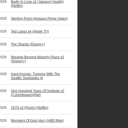
2026
Badly In Love s2 (Japans) (reality)
(Netflix)
2026
Sterling Point (Amazon Prime Video)
2026
Ted Lasso s4 (Apple TV)
2026
The Shards (Disney+)
2026
Wizards Beyond Waverly Place s3
(Disney+)
2026
Hard Knocks: Training With The
Seattle Seahawks (d
2026
One Hundred Years Of Solitude s2
(Columbiaans)(Net
2026
1670 s3 (Pools) (Netflix)
2026
Monsters Of God (doc) (HBO Max)