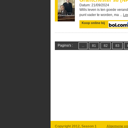
Grantchester s8 (N
Datum: 21/09/2024
Wills leven is ten goede verand
punt vader te worden, ma ...
Le
Koop online bij
Pagina's :
...
81
82
83
Copyright 2012, Season 1
Algemene vo