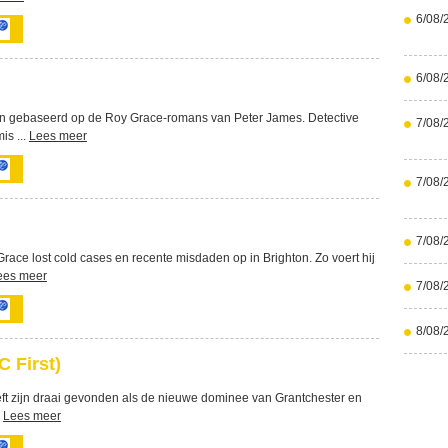
6/08/
6/08/
gen gebaseerd op de Roy Grace-romans van Peter James. Detective
7/08/
is ...
Lees meer
7/08/
7/08/
race lost cold cases en recente misdaden op in Brighton. Zo voert hij
ees meer
7/08/
8/08/
 First)
eft zijn draai gevonden als de nieuwe dominee van Grantchester en
.
Lees meer