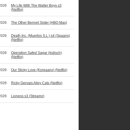
2026
My Life With The Walter Boys s3
(Netflix)
2026
The Other Bennet Sister (HBO Max)
2026
Death Inc. (Muertos S.L.) s4 (Spaans)
(Netflix)
2026
Operation Safed Sagar (Indisch)
(Netflix)
2026
Our Sticky Love (Koreaans) (Netflix)
2026
Ricky Gervais Alley Cats (Netflix)
2026
Lioness s3 (Streamz)