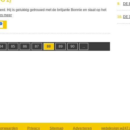
PO 2)
9.
DE 
erd. Hij is gelukkig getrouwd met de briljante Bonnie en staat op het
es meer
10.
DE 
84
85
86
87
88
89
90
...
orwaarden
Privacy
Sitemap
Adverteren
webdesign w247.