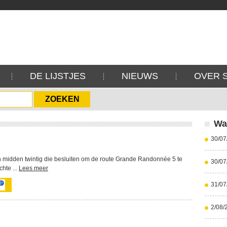
DE LIJSTJES
NIEUWS
OVER 
Wa
30/07
 midden twintig die besluiten om de route Grande Randonnée 5 te
30/07
hte ...
Lees meer
31/07
2/08/