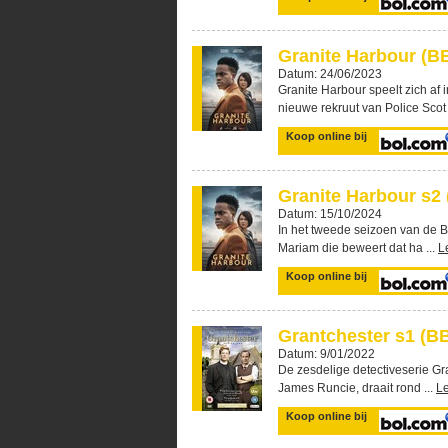
Granite Harbour (BB
Datum: 24/06/2023
Granite Harbour speelt zich af 
nieuwe rekruut van Police Scot 
Koop online bij
Granite Harbour s2 
Datum: 15/10/2024
In het tweede seizoen van de Br
Mariam die beweert dat ha ...
L
Koop online bij
Grantchester s1 (BB
Datum: 9/01/2022
De zesdelige detectiveserie Gr
James Runcie, draait rond ...
L
Koop online bij