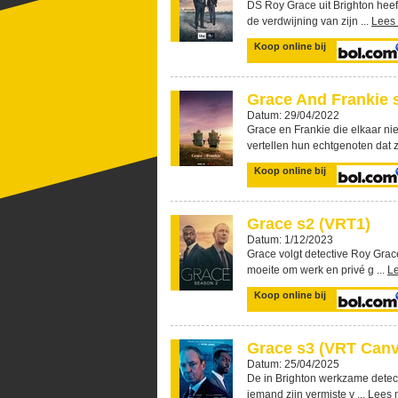
DS Roy Grace uit Brighton heeft
de verdwijning van zijn ...
Lees
Koop online bij
Grace And Frankie s7
Datum: 29/04/2022
Grace en Frankie die elkaar ni
vertellen hun echtgenoten dat z
Koop online bij
Grace s2 (VRT1)
Datum: 1/12/2023
Grace volgt detective Roy Grace
moeite om werk en privé g ...
L
Koop online bij
Grace s3 (VRT Canv
Datum: 25/04/2025
De in Brighton werkzame detecti
iemand zijn vermiste v ...
Lees 