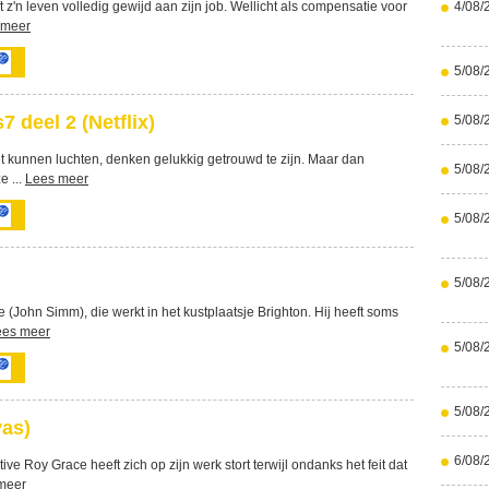
 z'n leven volledig gewijd aan zijn job. Wellicht als compensatie voor
4/08/
 meer
5/08/
 deel 2 (Netflix)
5/08/
et kunnen luchten, denken gelukkig getrouwd te zijn. Maar dan
5/08/
e ...
Lees meer
5/08/
5/08/
 (John Simm), die werkt in het kustplaatsje Brighton. Hij heeft soms
ees meer
5/08/
5/08/
as)
6/08/
ve Roy Grace heeft zich op zijn werk stort terwijl ondanks het feit dat
meer