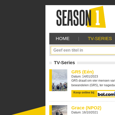
HOME
TV-SERIES
TV-Series
GR5 (Eén)
Datum: 14/01/2023
GR5 draait om vier mensen van
bewandelen (GR5), ter nagedac
Koop online bij
Grace (NPO2)
Datum: 16/10/2021