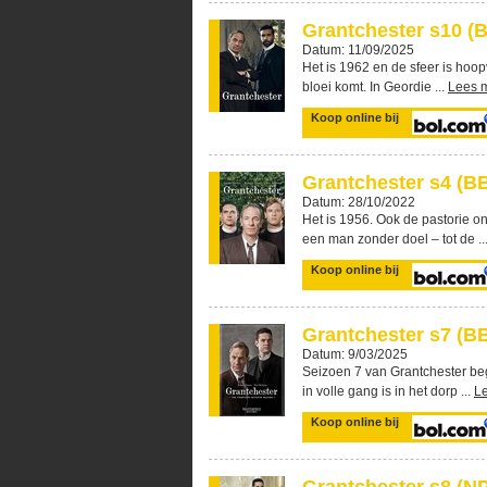
Grantchester s10 (B
Datum: 11/09/2025
Het is 1962 en de sfeer is hoopv
bloei komt. In Geordie ...
Lees 
Koop online bij
Grantchester s4 (BB
Datum: 28/10/2022
Het is 1956. Ook de pastorie o
een man zonder doel – tot de ..
Koop online bij
Grantchester s7 (B
Datum: 9/03/2025
Seizoen 7 van Grantchester be
in volle gang is in het dorp ...
L
Koop online bij