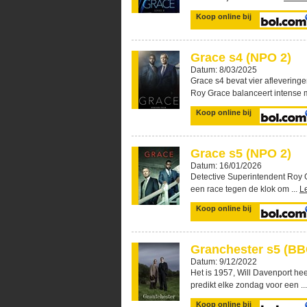
Koop online bij
Grace s4 (NPO 2)
Datum: 8/03/2025
Grace s4 bevat vier afleverin
Roy Grace balanceert intense m
Koop online bij
Grace s5 (NPO 2)
Datum: 16/01/2026
Detective Superintendent Roy G
een race tegen de klok om ...
L
Koop online bij
Granchester s5 (BBC
Datum: 9/12/2022
Het is 1957, Will Davenport he
predikt elke zondag voor een ..
Koop online bij