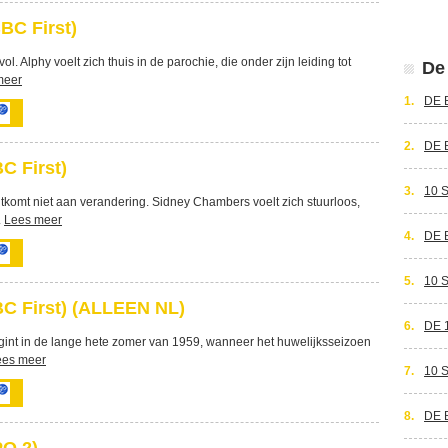
BC First)
ol. Alphy voelt zich thuis in de parochie, die onder zijn leiding tot
De 
meer
1.
DE 
2.
DE 
C First)
3.
10 
ntkomt niet aan verandering. Sidney Chambers voelt zich stuurloos,
.
Lees meer
4.
DE 
5.
10 
BC First) (ALLEEN NL)
6.
DE 
gint in de lange hete zomer van 1959, wanneer het huwelijksseizoen
ees meer
7.
10 
8.
DE 