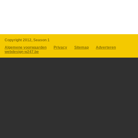
Copyright 2012, Season 1
Algemene voorwaarden
Privacy
Sitemap
Adverteren
webdesign w247.be