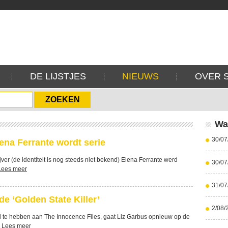
DE LIJSTJES
NIEUWS
OVER 
Wa
30/07
ena Ferrante wordt serie
jver (de identiteit is nog steeds niet bekend) Elena Ferrante werd
30/07
Lees meer
31/07
e ‘Golden State Killer’
2/08/
te hebben aan The Innocence Files, gaat Liz Garbus opnieuw op de
.
Lees meer