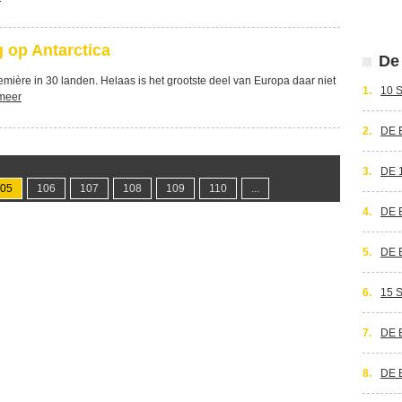
 op Antarctica
De 
emière in 30 landen. Helaas is het grootste deel van Europa daar niet
1.
10 
meer
2.
DE 
3.
DE 
05
106
107
108
109
110
...
4.
DE 
5.
DE 
6.
15 
7.
DE 
8.
DE 