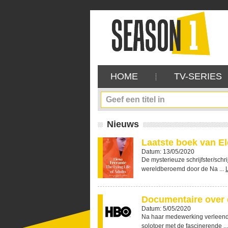
HOME
TV-SERIES
Nieuws
Laatste boek van El
Datum: 13/05/2020
De mysterieuze schrijfster/schri
wereldberoemd door de Na ...
Documentaire over d
Datum: 5/05/2020
Na haar medewerking verleend 
solotoer met de fascinerende ..