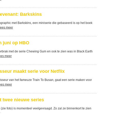
 Revenant: Barkskins
ographic met Barkskins, een miniserie die gebaseerd is op het boek
ees meer
n juni op HBO
oorbrak met de serie Chewing Gum en ook te zien was in Black Earth
ees meer
sseur maakt serie voor Netflix
gisseur van het fameuze Train To Busan, gaat een serie maken voor
ees meer
t twee nieuwe series
 (zie foto) is momenteel veelgevraagd. Zo zal ze binnenkort te zien
r