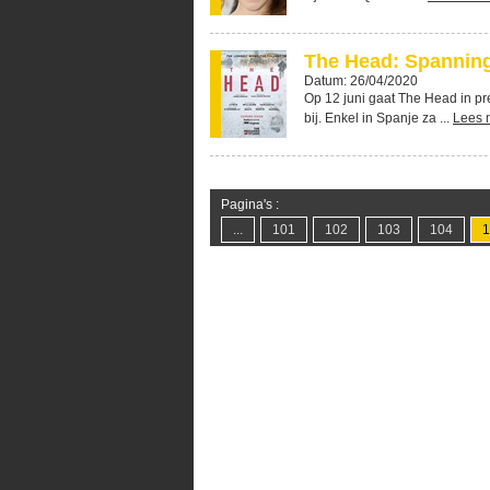
The Head: Spanning
Datum: 26/04/2020
Op 12 juni gaat The Head in pr
bij. Enkel in Spanje za ...
Lees 
Pagina's :
...
101
102
103
104
1