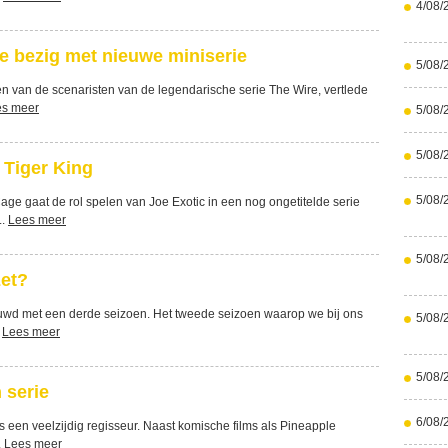
4/08/
e bezig met nieuwe miniserie
5/08/
en van de scenaristen van de legendarische serie The Wire, vertlede
es meer
5/08/
5/08/
 Tiger King
5/08/
e gaat de rol spelen van Joe Exotic in een nog ongetitelde serie
..
Lees meer
5/08/
zet?
ieuwd met een derde seizoen. Het tweede seizoen waarop we bij ons
5/08/
.
Lees meer
5/08/
 serie
6/08/
s een veelzijdig regisseur. Naast komische films als Pineapple
.
Lees meer