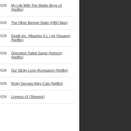
2026
My Life With The Walter Boys s3
(Netflix)
2026
The Other Bennet Sister (HBO Max)
2026
Death Inc. (Muertos S.L.) s4 (Spaans)
(Netflix)
2026
Operation Safed Sagar (Indisch)
(Netflix)
2026
Our Sticky Love (Koreaans) (Netflix)
2026
Ricky Gervais Alley Cats (Netflix)
2026
Lioness s3 (Streamz)