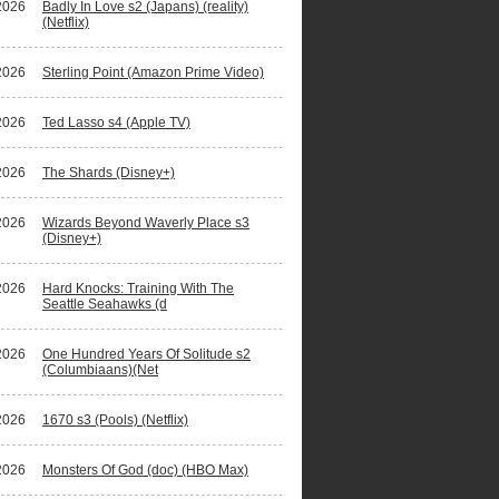
2026
Badly In Love s2 (Japans) (reality)
(Netflix)
2026
Sterling Point (Amazon Prime Video)
2026
Ted Lasso s4 (Apple TV)
2026
The Shards (Disney+)
2026
Wizards Beyond Waverly Place s3
(Disney+)
2026
Hard Knocks: Training With The
Seattle Seahawks (d
2026
One Hundred Years Of Solitude s2
(Columbiaans)(Net
2026
1670 s3 (Pools) (Netflix)
2026
Monsters Of God (doc) (HBO Max)