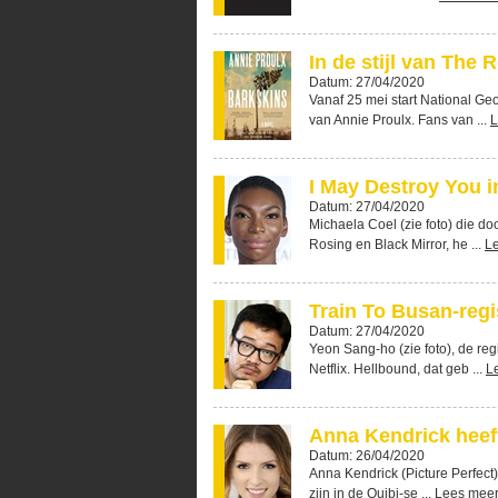
In de stijl van The
Datum: 27/04/2020
Vanaf 25 mei start National Ge
van Annie Proulx. Fans van ...
L
I May Destroy You i
Datum: 27/04/2020
Michaela Coel (zie foto) die d
Rosing en Black Mirror, he ...
L
Train To Busan-regi
Datum: 27/04/2020
Yeon Sang-ho (zie foto), de re
Netflix. Hellbound, dat geb ...
L
Anna Kendrick heef
Datum: 26/04/2020
Anna Kendrick (Picture Perfect)
zijn in de Quibi-se ...
Lees mee