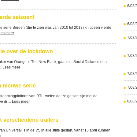
6/08/
ierde seizoen!
6/08/
 serie Borgen (die te zien was van 2010 tot 2013) krijgt een vierde
ees meer
7/08/
rie over de lockdown
7/08/
enker van Orange Is The New Black, gaat met Social Distance een
..
Lees meer
7/08/
n nieuwe serie
7/08/
streamingplatform van RTL, weten dat ze gestart zijn met de
8/08/
 dr ...
Lees meer
 verscheidene trailers
 Universal is in de VS in alle stilte gestart. Vanaf 15 april kunnen
r