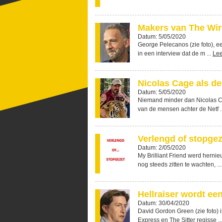
Makers van The Wir
Datum: 5/05/2020
George Pelecanos (zie foto), e
in een interview dat de m ...
Le
Nicolas Cage als de
Datum: 5/05/2020
Niemand minder dan Nicolas Cag
van de mensen achter de Netf .
Verlengd of stopge
Datum: 2/05/2020
My Brilliant Friend werd hern
nog steeds zitten te wachten, ..
Hellraiser wordt een
Datum: 30/04/2020
David Gordon Green (zie foto) i
Express en The Sitter regisse ..