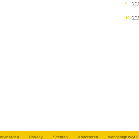
9.
DE 
10.
DE 
orwaarden
Privacy
Sitemap
Adverteren
webdesign w247.