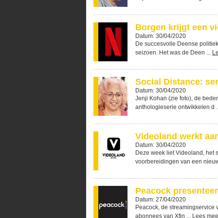
Borgen krijgt een v
Datum: 30/04/2020
De succesvolle Deense politieke
seizoen. Het was de Deen ...
L
Social Distance: se
Datum: 30/04/2020
Jenji Kohan (zie foto), de bed
anthologieserie ontwikkelen d .
Videoland werkt aa
Datum: 30/04/2020
Deze week liet Videoland, het 
voorbereidingen van een nieuwe
Peacock presenteert
Datum: 27/04/2020
Peacock, de streamingservice van
abonnees van Xfin ...
Lees mee