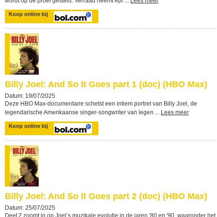
wordt op de proef gesteld. Verraad neemt epi ...
Lees meer
Koop online bij
Billy Joel: And So It Goes part 1 (doc) (HBO Max)
Datum: 19/07/2025
Deze HBO Max-documentaire schetst een intiem portret van Billy Joel, de
legendarische Amerikaanse singer-songwriter van legen ...
Lees meer
Koop online bij
Billy Joel: And So It Goes part 2 (doc) (HBO Max)
Datum: 25/07/2025
Deel 2 zoomt in op Joel’s muzikale evolutie in de jaren '80 en '90, waaronder het