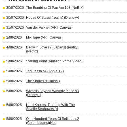
30/07/2026
The Bombing Of Pan Am 103 (Netflix)
30/07/2026
House Of Stassi (reality) (Disney+)
31/07/2026
Van der Valk s4 (VRT Canvas)
2/08/2026
Mix Tape (VRT Canvas)
4/08/2026
Badly In Love s2 (Japans) (reality)
(Netflix)
5/08/2026
Sterling Point (Amazon Prime Video)
5/08/2026
Ted Lasso s4 (Apple TV)
5/08/2026
The Shards (Disney+)
5/08/2026
Wizards Beyond Waverly Place s3
(Disney+)
5/08/2026
Hard Knocks: Training With The
Seattle Seahawks (d
5/08/2026
One Hundred Years Of Solitude s2
(Columbiaans)(Net