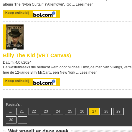
album 'The Nylon Curtain' (‘Allentown’, ‘Go ...
Lees meer
Koop online bij
Billy The Kid (VRT Canvas)
Datum: 4/07/2024
De westernreeks die bedacht werd door Michael Hirst, de man van Vikings, vertel
hoe de 12-jarige Billy McCarty, een New York ...
Lees meer
Koop online bij
Pagina's :
...
21
22
23
24
25
26
27
28
29
30
...
Wat speelt er deze week