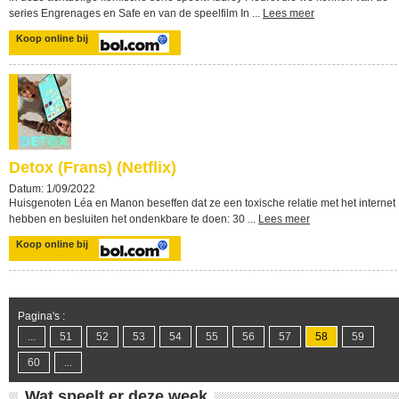
series Engrenages en Safe en van de speelfilm In ...
Lees meer
Koop online bij
Detox (Frans) (Netflix)
Datum: 1/09/2022
Huisgenoten Léa en Manon beseffen dat ze een toxische relatie met het internet
hebben en besluiten het ondenkbare te doen: 30 ...
Lees meer
Koop online bij
Pagina's :
...
51
52
53
54
55
56
57
58
59
60
...
Wat speelt er deze week