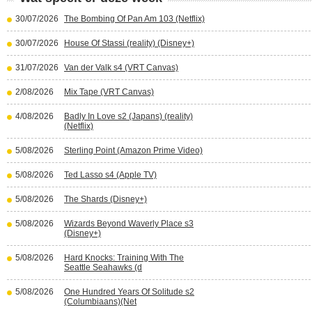
30/07/2026
The Bombing Of Pan Am 103 (Netflix)
30/07/2026
House Of Stassi (reality) (Disney+)
31/07/2026
Van der Valk s4 (VRT Canvas)
2/08/2026
Mix Tape (VRT Canvas)
4/08/2026
Badly In Love s2 (Japans) (reality)
(Netflix)
5/08/2026
Sterling Point (Amazon Prime Video)
5/08/2026
Ted Lasso s4 (Apple TV)
5/08/2026
The Shards (Disney+)
5/08/2026
Wizards Beyond Waverly Place s3
(Disney+)
5/08/2026
Hard Knocks: Training With The
Seattle Seahawks (d
5/08/2026
One Hundred Years Of Solitude s2
(Columbiaans)(Net