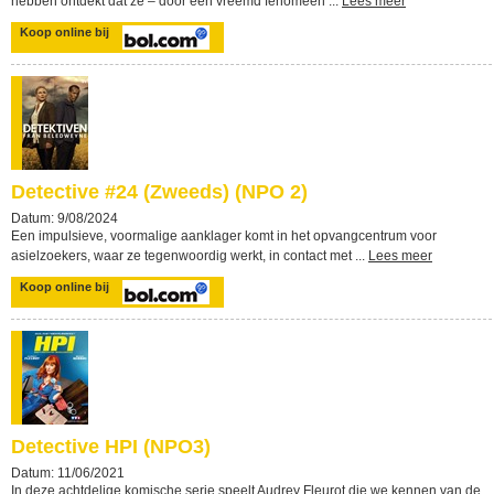
hebben ontdekt dat ze – door een vreemd fenomeen ...
Lees meer
Koop online bij
Detective #24 (Zweeds) (NPO 2)
Datum: 9/08/2024
Een impulsieve, voormalige aanklager komt in het opvangcentrum voor
asielzoekers, waar ze tegenwoordig werkt, in contact met ...
Lees meer
Koop online bij
Detective HPI (NPO3)
Datum: 11/06/2021
In deze achtdelige komische serie speelt Audrey Fleurot die we kennen van de