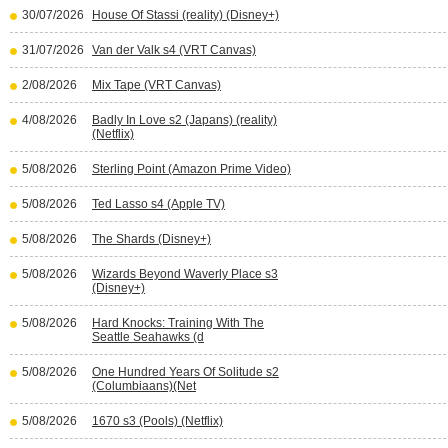
30/07/2026
House Of Stassi (reality) (Disney+)
31/07/2026
Van der Valk s4 (VRT Canvas)
2/08/2026
Mix Tape (VRT Canvas)
4/08/2026
Badly In Love s2 (Japans) (reality)
(Netflix)
5/08/2026
Sterling Point (Amazon Prime Video)
5/08/2026
Ted Lasso s4 (Apple TV)
5/08/2026
The Shards (Disney+)
5/08/2026
Wizards Beyond Waverly Place s3
(Disney+)
5/08/2026
Hard Knocks: Training With The
Seattle Seahawks (d
5/08/2026
One Hundred Years Of Solitude s2
(Columbiaans)(Net
5/08/2026
1670 s3 (Pools) (Netflix)