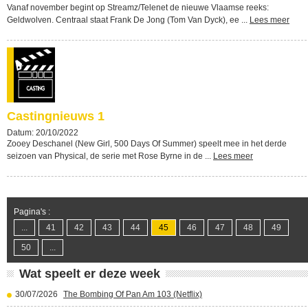
Vanaf november begint op Streamz/Telenet de nieuwe Vlaamse reeks:
Geldwolven. Centraal staat Frank De Jong (Tom Van Dyck), ee ...
Lees meer
Castingnieuws 1
Datum: 20/10/2022
Zooey Deschanel (New Girl, 500 Days Of Summer) speelt mee in het derde
seizoen van Physical, de serie met Rose Byrne in de ...
Lees meer
Pagina's :
...
41
42
43
44
45
46
47
48
49
50
...
Wat speelt er deze week
30/07/2026
The Bombing Of Pan Am 103 (Netflix)