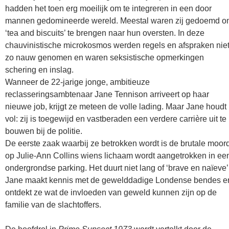
hadden het toen erg moeilijk om te integreren in een door
mannen gedomineerde wereld. Meestal waren zij gedoemd 
‘tea and biscuits’ te brengen naar hun oversten. In deze
chauvinistische microkosmos werden regels en afspraken nie
zo nauw genomen en waren seksistische opmerkingen
schering en inslag.
Wanneer de 22-jarige jonge, ambitieuze
reclasseringsambtenaar Jane Tennison arriveert op haar
nieuwe job, krijgt ze meteen de volle lading. Maar Jane houdt
vol: zij is toegewijd en vastberaden een verdere carrière uit te
bouwen bij de politie.
De eerste zaak waarbij ze betrokken wordt is de brutale moor
op Julie-Ann Collins wiens lichaam wordt aangetrokken in ee
ondergrondse parking. Het duurt niet lang of ‘brave en naïeve’
Jane maakt kennis met de gewelddadige Londense bendes e
ontdekt ze wat de invloeden van geweld kunnen zijn op de
familie van de slachtoffers.