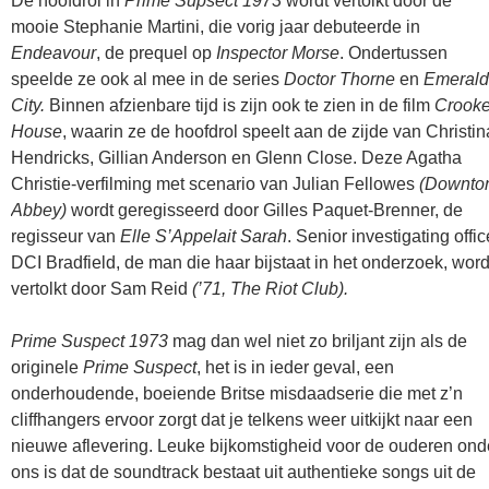
De hoofdrol in
Prime Supsect 1973
wordt vertolkt door de
mooie Stephanie Martini, die vorig jaar debuteerde in
Endeavour
, de prequel op
Inspector Morse
. Ondertussen
speelde ze ook al mee in de series
Doctor Thorne
en
Emerald
City.
Binnen afzienbare tijd is zijn ook te zien in de film
Crook
House
, waarin ze de hoofdrol speelt aan de zijde van Christin
Hendricks, Gillian Anderson en Glenn Close. Deze Agatha
Christie-verfilming met scenario van Julian Fellowes
(Downto
Abbey)
wordt geregisseerd door Gilles Paquet-Brenner, de
regisseur van
Elle S’Appelait Sarah
. Senior investigating offic
DCI Bradfield, de man die haar bijstaat in het onderzoek, word
vertolkt door Sam Reid
(’71, The Riot Club).
Prime Suspect 1973
mag dan wel niet zo briljant zijn als de
originele
Prime Suspect
, het is in ieder geval, een
onderhoudende, boeiende Britse misdaadserie die met z’n
cliffhangers ervoor zorgt dat je telkens weer uitkijkt naar een
nieuwe aflevering. Leuke bijkomstigheid voor de ouderen ond
ons is dat de soundtrack bestaat uit authentieke songs uit de