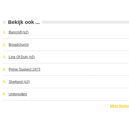
Bekijk ook ...
1.
Bancroft (s2)
2.
Broadchurch
3.
Line Of Duty (s5)
4.
Prime Suspect 1973
5.
Shetland (s3)
6.
Unforgotten
Meer lijstje