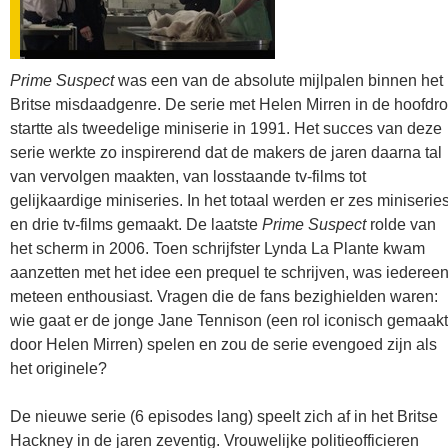
Prime Suspect
was een van de absolute mijlpalen binnen het
Britse misdaadgenre. De serie met Helen Mirren in de hoofdro
startte als tweedelige miniserie in 1991. Het succes van deze
serie werkte zo inspirerend dat de makers de jaren daarna tal
van vervolgen maakten, van losstaande tv-films tot
gelijkaardige miniseries. In het totaal werden er zes miniserie
en drie tv-films gemaakt. De laatste
Prime Suspect
rolde van
het scherm in 2006. Toen schrijfster Lynda La Plante kwam
aanzetten met het idee een prequel te schrijven, was iederee
meteen enthousiast. Vragen die de fans bezighielden waren:
wie gaat er de jonge Jane Tennison (een rol iconisch gemaakt
door Helen Mirren) spelen en zou de serie evengoed zijn als
het originele?
De nieuwe serie (6 episodes lang) speelt zich af in het Britse
Hackney in de jaren zeventig. Vrouwelijke politieofficieren