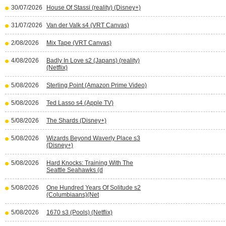
30/07/2026
House Of Stassi (reality) (Disney+)
31/07/2026
Van der Valk s4 (VRT Canvas)
2/08/2026
Mix Tape (VRT Canvas)
4/08/2026
Badly In Love s2 (Japans) (reality)
(Netflix)
5/08/2026
Sterling Point (Amazon Prime Video)
5/08/2026
Ted Lasso s4 (Apple TV)
5/08/2026
The Shards (Disney+)
5/08/2026
Wizards Beyond Waverly Place s3
(Disney+)
5/08/2026
Hard Knocks: Training With The
Seattle Seahawks (d
5/08/2026
One Hundred Years Of Solitude s2
(Columbiaans)(Net
5/08/2026
1670 s3 (Pools) (Netflix)