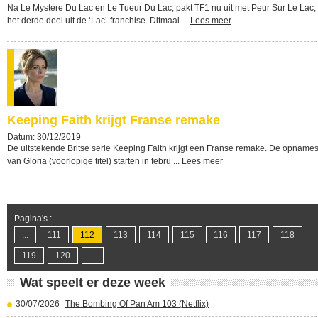
Na Le Mystère Du Lac en Le Tueur Du Lac, pakt TF1 nu uit met Peur Sur Le Lac,
het derde deel uit de ‘Lac’-franchise. Ditmaal ...
Lees meer
Keeping Faith krijgt Franse remake
Datum: 30/12/2019
De uitstekende Britse serie Keeping Faith krijgt een Franse remake. De opname
van Gloria (voorlopige titel) starten in febru ...
Lees meer
Pagina's :
...
111
112
113
114
115
116
117
118
119
120
...
Wat speelt er deze week
30/07/2026
The Bombing Of Pan Am 103 (Netflix)