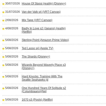
30/07/2026
House Of Stassi (reality) (Disney+)
31/07/2026
Van der Valk s4 (VRT Canvas)
2/08/2026
Mix Tape (VRT Canvas)
4/08/2026
Badly In Love s2 (Japans) (reality)
(Netflix)
5/08/2026
Sterling Point (Amazon Prime Video)
5/08/2026
Ted Lasso s4 (Apple TV)
5/08/2026
The Shards (Disney+)
5/08/2026
Wizards Beyond Waverly Place s3
(Disney+)
5/08/2026
Hard Knocks: Training With The
Seattle Seahawks (d
5/08/2026
One Hundred Years Of Solitude s2
(Columbiaans)(Net
5/08/2026
1670 s3 (Pools) (Netflix)