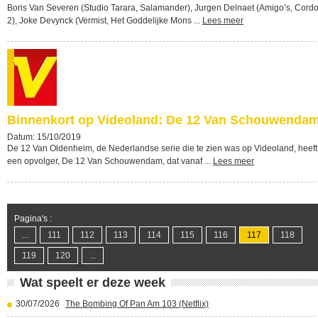
Boris Van Severen (Studio Tarara, Salamander), Jurgen Delnaet (Amigo’s, Cord
2), Joke Devynck (Vermist, Het Goddelijke Mons ...
Lees meer
Binnenkort op Videoland: De 12 Van Schouwenda
Datum: 15/10/2019
De 12 Van Oldenheim, de Nederlandse serie die te zien was op Videoland, heeft
een opvolger, De 12 Van Schouwendam, dat vanaf ...
Lees meer
Pagina's :
...
111
112
113
114
115
116
117
118
119
120
...
Wat speelt er deze week
30/07/2026
The Bombing Of Pan Am 103 (Netflix)