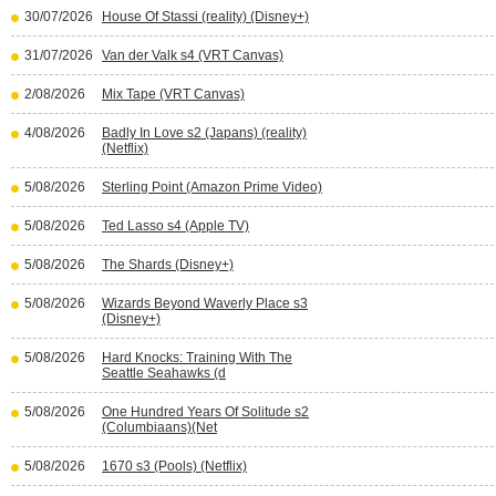
30/07/2026
House Of Stassi (reality) (Disney+)
31/07/2026
Van der Valk s4 (VRT Canvas)
2/08/2026
Mix Tape (VRT Canvas)
4/08/2026
Badly In Love s2 (Japans) (reality)
(Netflix)
5/08/2026
Sterling Point (Amazon Prime Video)
5/08/2026
Ted Lasso s4 (Apple TV)
5/08/2026
The Shards (Disney+)
5/08/2026
Wizards Beyond Waverly Place s3
(Disney+)
5/08/2026
Hard Knocks: Training With The
Seattle Seahawks (d
5/08/2026
One Hundred Years Of Solitude s2
(Columbiaans)(Net
5/08/2026
1670 s3 (Pools) (Netflix)