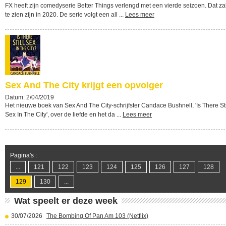
FX heeft zijn comedyserie Better Things verlengd met een vierde seizoen. Dat za
te zien zijn in 2020. De serie volgt een all ...
Lees meer
Sex And The City krijgt een opvolger
Datum: 2/04/2019
Het nieuwe boek van Sex And The City-schrijfster Candace Bushnell, 'Is There Sti
Sex In The City', over de liefde en het da ...
Lees meer
Pagina's :
...
121
122
123
124
125
126
127
128
129
130
...
Wat speelt er deze week
30/07/2026
The Bombing Of Pan Am 103 (Netflix)