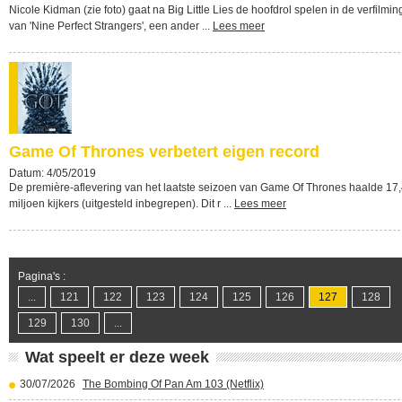
Nicole Kidman (zie foto) gaat na Big Little Lies de hoofdrol spelen in de verfilmin
van 'Nine Perfect Strangers', een ander ...
Lees meer
Game Of Thrones verbetert eigen record
Datum: 4/05/2019
De première-aflevering van het laatste seizoen van Game Of Thrones haalde 17
miljoen kijkers (uitgesteld inbegrepen). Dit r ...
Lees meer
Pagina's :
...
121
122
123
124
125
126
127
128
129
130
...
Wat speelt er deze week
30/07/2026
The Bombing Of Pan Am 103 (Netflix)