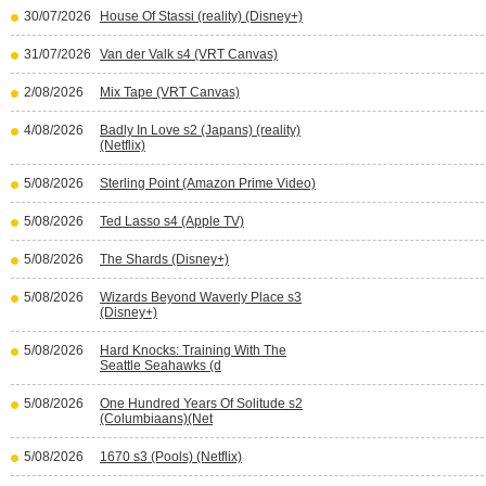
30/07/2026
House Of Stassi (reality) (Disney+)
31/07/2026
Van der Valk s4 (VRT Canvas)
2/08/2026
Mix Tape (VRT Canvas)
4/08/2026
Badly In Love s2 (Japans) (reality)
(Netflix)
5/08/2026
Sterling Point (Amazon Prime Video)
5/08/2026
Ted Lasso s4 (Apple TV)
5/08/2026
The Shards (Disney+)
5/08/2026
Wizards Beyond Waverly Place s3
(Disney+)
5/08/2026
Hard Knocks: Training With The
Seattle Seahawks (d
5/08/2026
One Hundred Years Of Solitude s2
(Columbiaans)(Net
5/08/2026
1670 s3 (Pools) (Netflix)