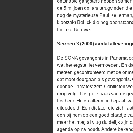
ontsnapte gangsters hebben samen 
de 5 miljoen dollars terugvinden di
nog de mysterieuze Paul Kellerman, 
klootzak) Bellick die nog openstaan
Lincold Burrows.
Seizoen 3 (2008) aantal aflevering
De SONA gevangenis in Panama op he
wat het ergste liet vermoeden. En d
meteen geconfronteerd met de onmen
dat moet doorgaan als gevangenis. Ci
door de ‘inmates’ zelf. Conflicten 
erop volgt. De grote baas van de ge
Lechero. Hij en alleen hij bepaalt 
uitgedeeld. Een dictator die zich la
één bij hem op een goed blaadje tra
maar het mag al vlug duidelijk zijn d
agenda op na houdt. Andere bekende 