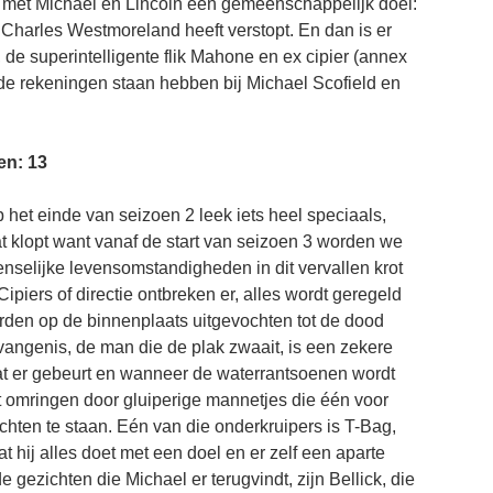
met Michael en Lincoln één gemeenschappelijk doel:
e Charles Westmoreland heeft verstopt. En dan is er
de superintelligente flik Mahone en ex cipier (annex
de rekeningen staan hebben bij Michael Scofield en
en: 13
t einde van seizoen 2 leek iets heel speciaals,
at klopt want vanaf de start van seizoen 3 worden we
selijke levensomstandigheden in dit vervallen krot
piers of directie ontbreken er, alles wordt geregeld
worden op de binnenplaats uitgevochten tot de dood
vangenis, de man die de plak zwaait, is een zekere
wat er gebeurt en wanneer de waterrantsoenen wordt
at omringen door gluiperige mannetjes die één voor
chten te staan. Eén van die onderkruipers is T-Bag,
at hij alles doet met een doel en er zelf een aparte
gezichten die Michael er terugvindt, zijn Bellick, die