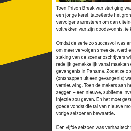
Toen Prison Break van start ging wa
een jonge kerel, tatoeëerde het grond
vervolgens arresteren om dan uiteind
voltrekken van zijn doodsvonnis, te
Omdat de serie zo succesvol was en
om meer vervolgen smeekte, werd er i
staking van de scenarioschrijvers wi
redelijk gemakkelijk vanaf maakten 
gevangenis in Panama. Zodat ze o
(ontsnappen uit een gevangenis) w
vernieuwing. Toen de makers aan he
zeggen – een nieuwe, sublieme inv
injectie zou geven. En het moet gez
goede vondst die tal van nieuwe mo
vorige seizoenen bewaarde.
Een vijfde seizoen was verhaaltech