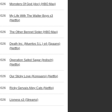
2026
Monsters Of God (doc) (HBO Max)
2026
My Life With The Walter Boys s3
(Netflix)
2026
The Other Bennet Sister (HBO Max)
2026
Death Inc. (Muertos S.L.) s4 (Spaans)
(Netflix)
2026
Operation Safed Sagar (Indisch)
(Netflix)
2026
Our Sticky Love (Koreaans) (Netflix)
2026
Ricky Gervais Alley Cats (Netflix)
2026
Lioness s3 (Streamz)