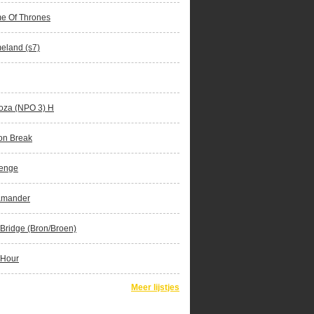
e Of Thrones
eland (s7)
oza (NPO 3) H
on Break
enge
amander
Bridge (Bron/Broen)
 Hour
Meer lijstjes