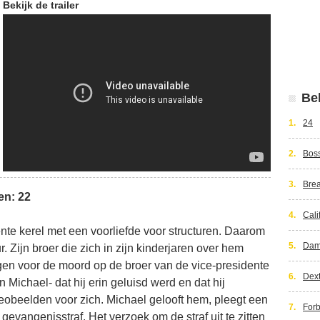
Bekijk de trailer
Bek
1.
24
2.
Bos
3.
Bre
en: 22
4.
Cali
ente kerel met een voorliefde voor structuren. Daarom
5.
Dam
r. Zijn broer die zich in zijn kinderjaren over hem
gen voor de moord op de broer van de vice-presidente
6.
Dext
 Michael- dat hij erin geluisd werd en dat hij
deobeelden voor zich. Michael gelooft hem, pleegt een
7.
Forb
 gevangenisstraf. Het verzoek om de straf uit te zitten