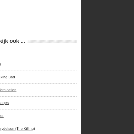
ijk ook ...
s
aking Bad
fornication
ages
er
rydelsen (The Killing)