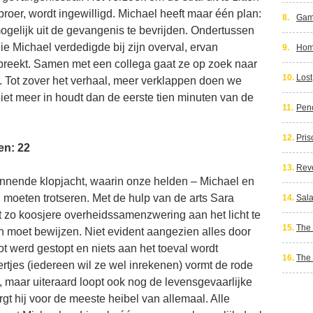
broer, wordt ingewilligd. Michael heeft maar één plan:
8.
Gam
mogelijk uit de gevangenis te bevrijden. Ondertussen
e Michael verdedigde bij zijn overval, ervan
9.
Hom
spreekt. Samen met een collega gaat ze op zoek naar
10.
Lost
. Tot zover het verhaal, meer verklappen doen we
niet meer in houdt dan de eerste tien minuten van de
11.
Pen
12.
Pris
en: 22
13.
Rev
nnende klopjacht, waarin onze helden – Michael en
n moeten trotseren. Met de hulp van de arts Sara
14.
Sal
t zo koosjere overheidssamenzwering aan het licht te
15.
The 
n moet bewijzen. Niet evident aangezien alles door
ot werd gestopt en niets aan het toeval wordt
16.
The
rtjes (iedereen wil ze wel inrekenen) vormt de rode
 maar uiteraard loopt ook nog de levensgevaarlijke
rgt hij voor de meeste heibel van allemaal. Alle