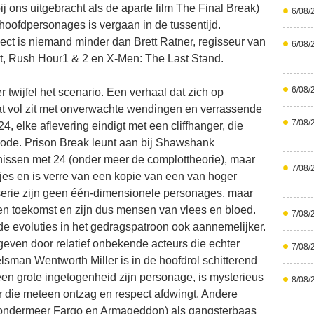
ij ons uitgebracht als de aparte film The Final Break)
6/08/
hoofdpersonages is vergaan in de tussentijd.
ject is niemand minder dan Brett Ratner, regisseur van
6/08/
, Rush Hour1 & 2 en X-Men: The Last Stand.
6/08/
 twijfel het scenario. Een verhaal dat zich op
dat vol zit met onverwachte wendingen en verrassende
7/08/
4, elke aflevering eindigt met een cliffhanger, die
sode. Prison Break leunt aan bij Shawshank
nissen met 24 (onder meer de complottheorie), maar
7/08/
tjes en is verre van een kopie van een van hoger
erie zijn geen één-dimensionele personages, maar
n toekomst en zijn dus mensen van vlees en bloed.
7/08/
e evoluties in het gedragspatroon ook aannemelijker.
even door relatief onbekende acteurs die echter
7/08/
lsman Wentworth Miller is in de hoofdrol schitterend
 een grote ingetogenheid zijn personage, is mysterieus
8/08/
uur die meteen ontzag en respect afdwingt. Andere
uit ondermeer Fargo en Armageddon) als gangsterbaas