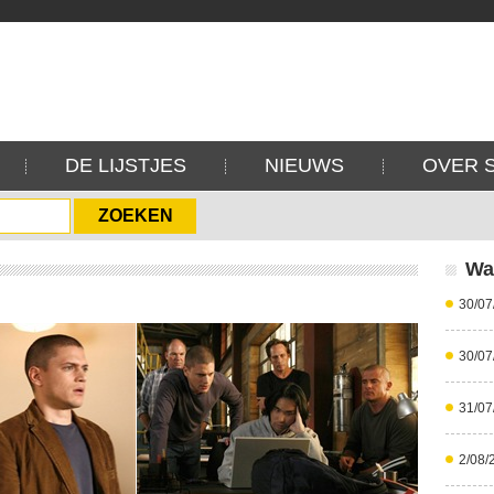
DE LIJSTJES
NIEUWS
OVER 
Wa
30/07
30/07
31/07
2/08/