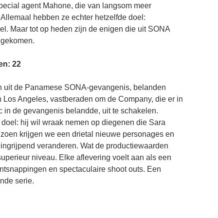
n special agent Mahone, die van langsom meer
. Allemaal hebben ze echter hetzelfde doel:
l. Maar tot op heden zijn de enigen die uit SONA
en gekomen.
en: 22
en uit de Panamese SONA-gevangenis, belanden
n Los Angeles, vastberaden om de Company, die er in
c in de gevangenis belandde, uit te schakelen.
 doel: hij wil wraak nemen op diegenen die Sara
izoen krijgen we een drietal nieuwe personages en
ingrijpend veranderen. Wat de productiewaarden
superieur niveau. Elke aflevering voelt aan als een
ontsnappingen en spectaculaire shoot outs. Een
ende serie.