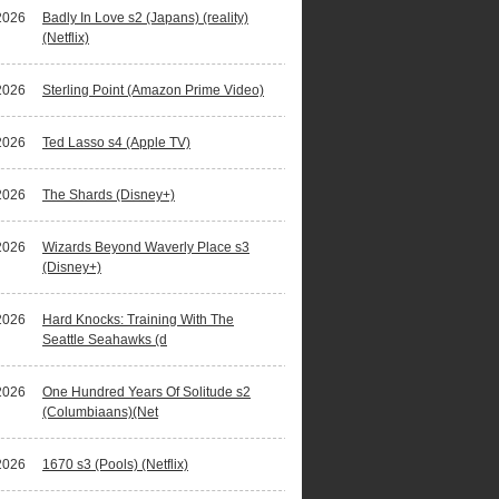
2026
Badly In Love s2 (Japans) (reality)
(Netflix)
2026
Sterling Point (Amazon Prime Video)
2026
Ted Lasso s4 (Apple TV)
2026
The Shards (Disney+)
2026
Wizards Beyond Waverly Place s3
(Disney+)
2026
Hard Knocks: Training With The
Seattle Seahawks (d
2026
One Hundred Years Of Solitude s2
(Columbiaans)(Net
2026
1670 s3 (Pools) (Netflix)