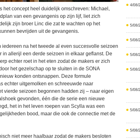
4/08/
s het concept heel duidelijk omschreven: Michael,
plan van een gevangenis op zijn lijf, liet zich
elijk zijn broer Linc die zat te wachten op het
5/08/
 kunnen bevrijden uit de gevangenis.
5/08/
 iedereen na het tweede al even succesvolle seizoen
n allerijl een derde seizoen in elkaar geflanst. De
5/08/
erp echter roet in het eten zodat de makers er zich
door het gezelschap op te sluiten in de SONA
5/08/
pnieuw konden ontsnappen. Deze formule
as echter uitgemolken en schreeuwde naar
5/08/
t vierde seizoen begonnen hadden zij – naar eigen
alshoek gevonden, één die de serie een nieuwe
egd, het in het leven roepen van Scylla was een
5/08/
gelijkheden bood, maar die ook de connectie met de
5/08/
nisch niet meer haalbaar zodat de makers besloten