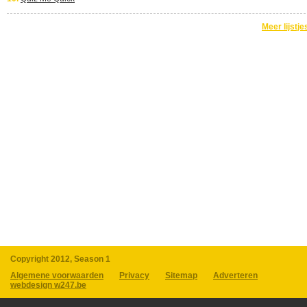
Meer lijstje
Copyright 2012, Season 1
Algemene voorwaarden
Privacy
Sitemap
Adverteren
webdesign w247.be