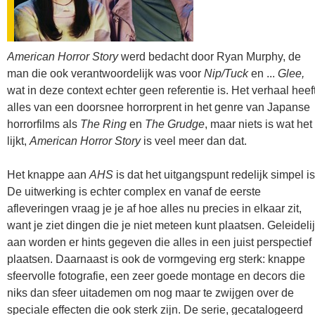
American Horror Story
werd bedacht door Ryan Murphy, de
man die ook verantwoordelijk was voor
Nip/Tuck
en ...
Glee,
wat in deze context echter geen referentie is. Het verhaal heef
alles van een doorsnee horrorprent in het genre van Japanse
horrorfilms als
The Ring
en
The Grudge
, maar niets is wat het
lijkt,
American Horror Story
is veel meer dan dat.
Het knappe aan
AHS
is dat het uitgangspunt redelijk simpel is
De uitwerking is echter complex en vanaf de eerste
afleveringen vraag je je af hoe alles nu precies in elkaar zit,
want je ziet dingen die je niet meteen kunt plaatsen. Geleideli
aan worden er hints gegeven die alles in een juist perspectief
plaatsen. Daarnaast is ook de vormgeving erg sterk: knappe
sfeervolle fotografie, een zeer goede montage en decors die
niks dan sfeer uitademen om nog maar te zwijgen over de
speciale effecten die ook sterk zijn. De serie, gecatalogeerd