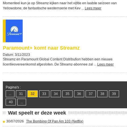
Momenteel kun je op Streamz kijken naar het vijfde en laatste seizoen van
Yellowstone, de fantastische westernserie met Kev ...
Lees meer
Paramount+ komt naar Streamz
Datum: 3/11/2023
Streamz en Paramount Global Content Distribution hebben een nieuwe
licentieovereenkomst afgesloten. De Streamz-abonnee zal ...
Lees meer
Pagina's :
...
31
32
33
34
35
36
37
38
39
40
...
Wat speelt er deze week
30/07/2026
The Bombing Of Pan Am 103 (Netflix)