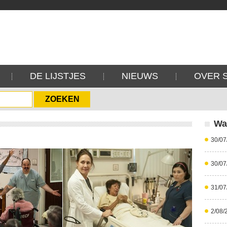
DE LIJSTJES
NIEUWS
OVER 
Wa
30/07
30/07
31/07
2/08/