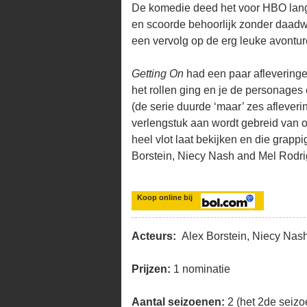
De komedie deed het voor HBO lang n
en scoorde behoorlijk zonder daad
een vervolg op de erg leuke avontu
Getting On
had een paar aflevering
het rollen ging en je de personages
(de serie duurde ‘maar’ zes aflever
verlengstuk aan wordt gebreid van o
heel vlot laat bekijken en die grappi
Borstein, Niecy Nash and Mel Rodri
Koop online bij
Acteurs:
Alex Borstein, Niecy Nas
Prijzen:
1 nominatie
Aantal seizoenen:
2 (het 2de seiz