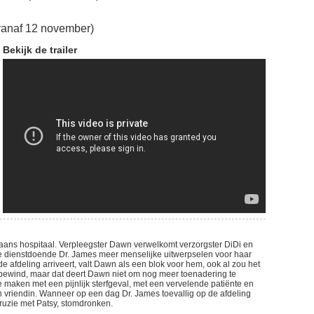
vanaf 12 november)
Bekijk de trailer
kaans hospitaal. Verpleegster Dawn verwelkomt verzorgster DiDi en
de dienstdoende Dr. James meer menselijke uitwerpselen voor haar
afdeling arriveert, valt Dawn als een blok voor hem, ook al zou het
g bewind, maar dat deert Dawn niet om nog meer toenadering te
e maken met een pijnlijk sterfgeval, met een vervelende patiënte en
n vriendin. Wanneer op een dag Dr. James toevallig op de afdeling
ruzie met Patsy, stomdronken.