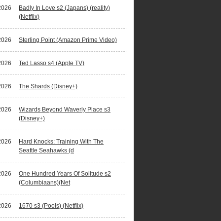
2026
Badly In Love s2 (Japans) (reality)
(Netflix)
2026
Sterling Point (Amazon Prime Video)
2026
Ted Lasso s4 (Apple TV)
2026
The Shards (Disney+)
2026
Wizards Beyond Waverly Place s3
(Disney+)
2026
Hard Knocks: Training With The
Seattle Seahawks (d
2026
One Hundred Years Of Solitude s2
(Columbiaans)(Net
2026
1670 s3 (Pools) (Netflix)