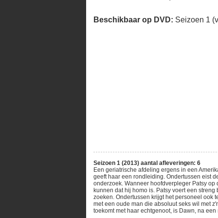
Beschikbaar op DVD:
Seizoen 1 (
Seizoen 1 (2013) aantal afleveringen: 6
Een geriatrische afdeling ergens in een Ameri
geeft haar een rondleiding. Ondertussen eist 
onderzoek. Wanneer hoofdverpleger Patsy op de 
kunnen dat hij homo is. Patsy voert een stren
zoeken. Ondertussen krijgt het personeel ook t
met een oude man die absoluut seks wil met z'
toekomt met haar echtgenoot, is Dawn, na een 