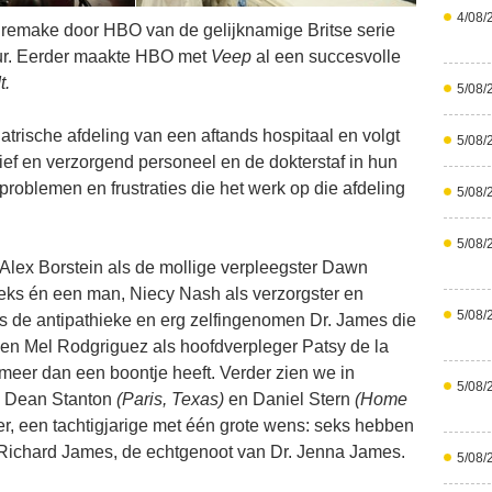
4/08/
remake door HBO van de gelijknamige Britse serie
our. Eerder maakte HBO met
Veep
al een succesvolle
t.
5/08/
iatrische afdeling van een aftands hospitaal en volgt
5/08/
ief en verzorgend personeel en de dokterstaf in hun
tproblemen en frustraties die het werk op die afdeling
5/08/
5/08/
Alex Borstein als de mollige verpleegster Dawn
eks én een man, Niecy Nash als verzorgster en
5/08/
als de antipathieke en erg zelfingenomen Dr. James die
en Mel Rodgriguez als hoofdverpleger Patsy de la
eer dan een boontje heeft. Verder zien we in
5/08/
ry Dean Stanton
(Paris, Texas)
en Daniel Stern
(Home
r, een tachtigjarige met één grote wens: seks hebben
r Richard James, de echtgenoot van Dr. Jenna James.
5/08/