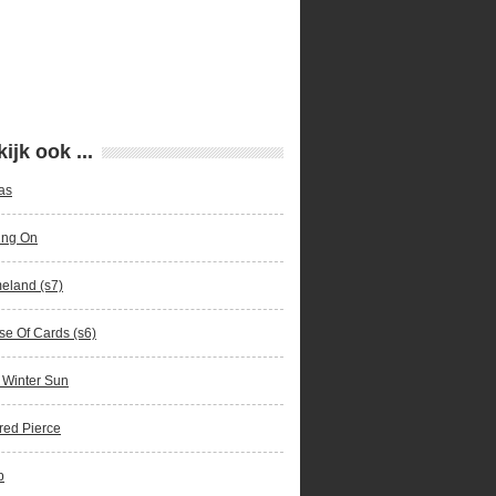
ijk ook ...
as
ing On
eland (s7)
e Of Cards (s6)
 Winter Sun
red Pierce
p