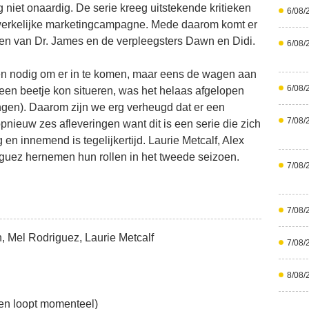
iet onaardig. De serie kreeg uitstekende kritieken
6/08/
werkelijke marketingcampagne. Mede daarom komt er
ren van Dr. James en de verpleegsters Dawn en Didi.
6/08/
en nodig om er in te komen, maar eens de wagen aan
6/08/
 een beetje kon situeren, was het helaas afgelopen
ingen). Daarom zijn we erg verheugd dat er een
7/08/
pnieuw zes afleveringen want dit is een serie die zich
g en innemend is tegelijkertijd. Laurie Metcalf, Alex
guez hernemen hun rollen in het tweede seizoen.
7/08/
7/08/
h, Mel Rodriguez, Laurie Metcalf
7/08/
8/08/
oen loopt momenteel)