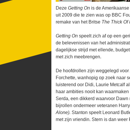
Deze
Getting On
is de Amerikaanse 
uit 2009 die te zien was op BBC F
remake van het Britse
The Thick Of I
Getting On
speelt zich af op een ger
de belevenissen van het administrat
dagelijkse strijd met ellende, budge
met zich meebrengen.
De hoofdrollen zijn weggelegd voor 
Forchette, wanhopig op zoek naar s
luisterend oor Didi, Laurie Metcalf 
haar ambities nooit kan waarmaken 
Serda, een dikkerd waarvoor Dawn m
bijrollen ondermeer veteranen Har
Alone).
Stanton speelt Leonard Butle
met zijn vriendin. Stern is dan wee