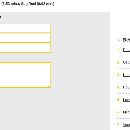
5:53 min.); Gag Reel (6:02 min.)
n
Bek
1.
Dall
2.
Gett
3.
Hom
4.
Hous
5.
Low
6.
Mild
7.
Vee