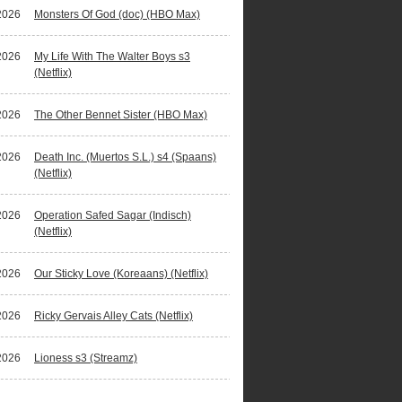
2026
Monsters Of God (doc) (HBO Max)
2026
My Life With The Walter Boys s3
(Netflix)
2026
The Other Bennet Sister (HBO Max)
2026
Death Inc. (Muertos S.L.) s4 (Spaans)
(Netflix)
2026
Operation Safed Sagar (Indisch)
(Netflix)
2026
Our Sticky Love (Koreaans) (Netflix)
2026
Ricky Gervais Alley Cats (Netflix)
2026
Lioness s3 (Streamz)